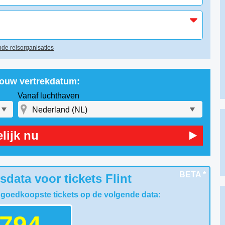
de reisorganisaties
 jouw vertrekdatum:
Vanaf luchthaven
lijk nu
BETA *
data voor tickets Flint
 goedkoopste tickets op de volgende data: