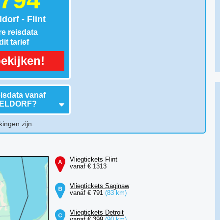
 794
dorf - Flint
e reisdata
it tarief
ekijken!
isdata vanaf
ELDORF
?
kingen zijn.
Vliegtickets Flint
vanaf € 1313
Vliegtickets Saginaw
vanaf € 791
(83 km)
Vliegtickets Detroit
vanaf € 399
(90 km)