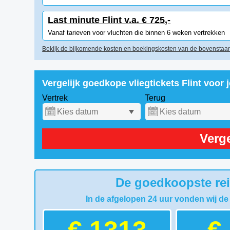
Last minute Flint v.a. € 725,-
Vanaf tarieven voor vluchten die binnen 6 weken vertrekken
Bekijk de bijkomende kosten en boekingskosten van de bovenstaan
Vergelijk goedkope vliegtickets Flint voor
Vertrek
Terug
Verge
De goedkoopste reis
In de afgelopen 24 uur vonden wij de