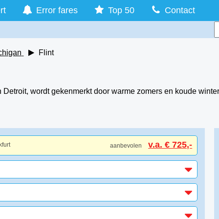
rt
Error fares
Top 50
Contact
chigan
Flint
an Detroit, wordt gekenmerkt door warme zomers en koude winter
v.a. € 725,-
furt
aanbevolen