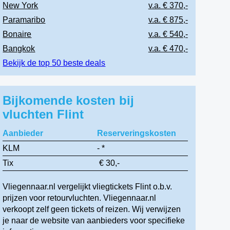
New York
v.a. € 370,-
Paramaribo
v.a. € 875,-
Bonaire
v.a. € 540,-
Bangkok
v.a. € 470,-
Bekijk de top 50 beste deals
Bijkomende kosten bij
vluchten Flint
Aanbieder
Reserveringskosten
KLM
- *
Tix
€ 30,-
Vliegennaar.nl vergelijkt vliegtickets Flint o.b.v.
prijzen voor retourvluchten. Vliegennaar.nl
verkoopt zelf geen tickets of reizen. Wij verwijzen
je naar de website van aanbieders voor specifieke