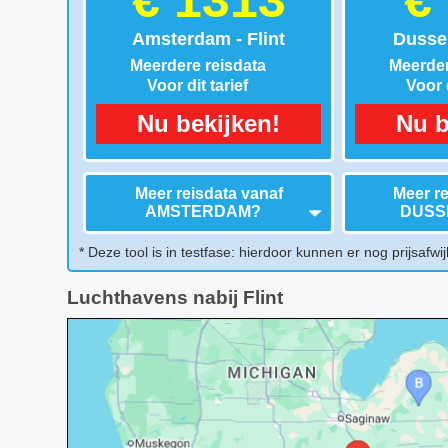
€ 1313
€
Amsterdam - Flint
Dussel
Meerdere reisdata
Meerder
Voor dit tarief
Voor d
Nu bekijken!
Nu b
Meer reisdata vanaf
Meer re
AMSTERDAM
?
DUSS
* Deze tool is in testfase: hierdoor kunnen er nog prijsafwij
Luchthavens nabij Flint