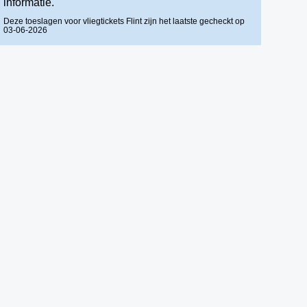
informatie.
Deze toeslagen voor vliegtickets Flint zijn het laatste gecheckt op
03-06-2026