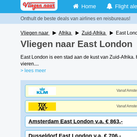
Home
Flight ale
Onthult de beste deals van airlines en reisbureaus!
Vliegen naar
Afrika
Zuid-Afrika
East Lon
Vliegen naar East London
East London is een stad aan de kust van Zuid-Afrika. He
vieren....
> lees meer
Vanaf Amst
Vanaf Amst
Amsterdam East London v.a. € 863,-
Dusseldorf East London v.a. € 706,-