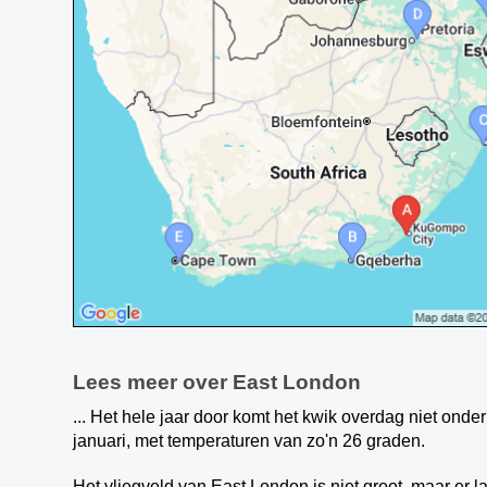
Lees meer over East London
... Het hele jaar door komt het kwik overdag niet on
januari, met temperaturen van zo'n 26 graden.
Het vliegveld van East London is niet groot, maar er l