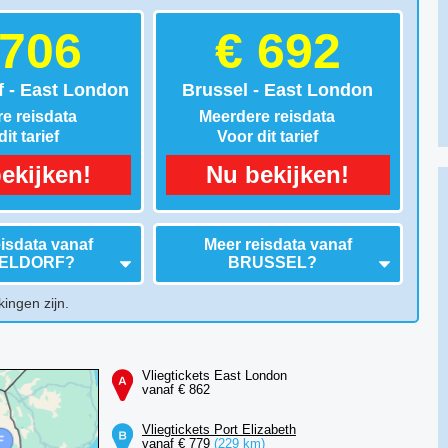
 706
€ 692
f - East London
Brussel - East London
e reisdata
Meerdere reisdata
it tarief
Voor dit tarief
ekijken!
Nu bekijken!
isdata vanaf
Meer reisdata vanaf
ELDORF
?
BRUSSEL
?
kingen zijn.
Vliegtickets East London
vanaf € 862
Vliegtickets Port Elizabeth
vanaf € 779
(229 km)