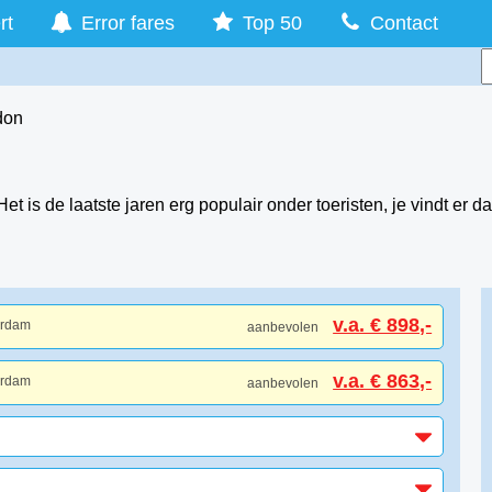
rt
Error fares
Top 50
Contact
don
t is de laatste jaren erg populair onder toeristen, je vindt er da
v.a. € 898,-
erdam
aanbevolen
v.a. € 863,-
erdam
aanbevolen