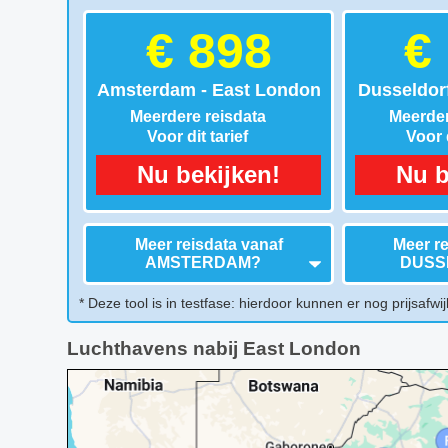
€ 898
€
Amsterdam - East London
Dusseldor
Meerdere reisdata
Meerder
Voor dit tarief
Voor d
Nu bekijken!
Nu b
Meer reisdata vanaf
Meer re
AMSTERDAM
?
DUSS
* Deze tool is in testfase: hierdoor kunnen er nog prijsafwij
Luchthavens nabij East London