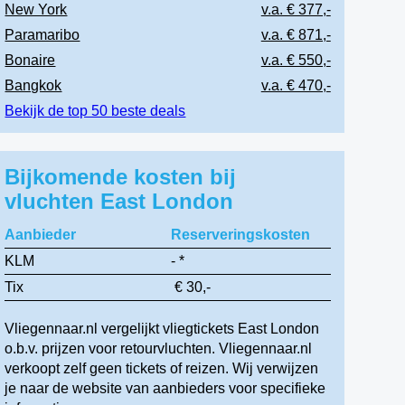
New York
v.a. € 377,-
Paramaribo
v.a. € 871,-
Bonaire
v.a. € 550,-
Bangkok
v.a. € 470,-
Bekijk de top 50 beste deals
Bijkomende kosten bij
vluchten East London
Aanbieder
Reserveringskosten
KLM
- *
Tix
€ 30,-
Vliegennaar.nl vergelijkt vliegtickets East London
o.b.v. prijzen voor retourvluchten. Vliegennaar.nl
verkoopt zelf geen tickets of reizen. Wij verwijzen
je naar de website van aanbieders voor specifieke