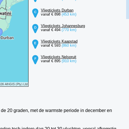
Vliegtickets Durban
vanaf € 898
(453 km)
Vliegtickets Johannesburg
vanaf € 494
(770 km)
Vliegtickets Kaapstad
vanaf € 593
(860 km)
Vliegtickets Nelspruit
vanaf € 895
(910 km)
der de 20 graden, met de warmste periode in december en
anden toch iedere dag 20 tot 30 vluchten, vooral afkomstig