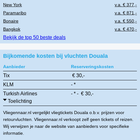
New York
v.a. € 377,-
Paramaribo
v.a. € 871,-
Bonaire
v.a. € 550,-
Bangkok
v.a. € 470,-
Bekijk de top 50 beste deals
Bijkomende kosten bij vluchten Douala
Aanbieder
Reserveringskosten
Tix
€ 30,-
KLM
- *
Turkish Airlines
- * - € 30,-
Toelichting
Vliegennaar.nl vergelijkt vliegtickets Douala o.b.v. prijzen voor
retourvluchten. Vliegennaar.nl verkoopt zelf geen tickets of reizen.
Wij verwijzen je naar de website van aanbieders voor specifieke
informatie.