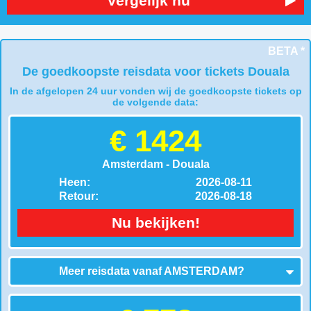
Vergelijk nu
BETA *
De goedkoopste reisdata voor tickets Douala
In de afgelopen 24 uur vonden wij de goedkoopste tickets op
de volgende data:
€ 1424
Amsterdam - Douala
Heen:
2026-08-11
Retour:
2026-08-18
Nu bekijken!
Meer reisdata vanaf
AMSTERDAM
?