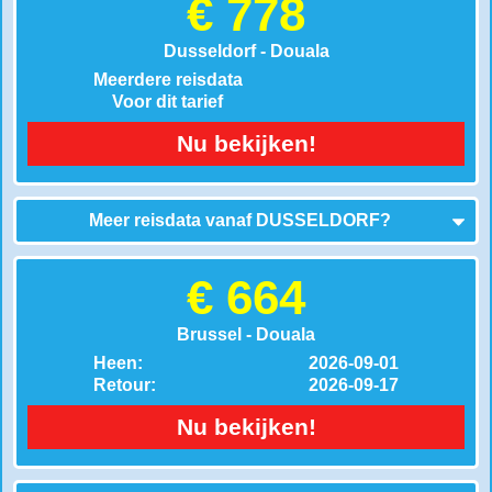
€ 778
Dusseldorf - Douala
Meerdere reisdata
Voor dit tarief
Nu bekijken!
Meer reisdata vanaf
DUSSELDORF
?
€ 664
Brussel - Douala
Heen:
2026-09-01
Retour:
2026-09-17
Nu bekijken!