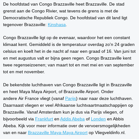
De hoofdstad van Congo Brazzaville heet Brazzaville. De stad
grenst aan de Congo Rivier, wat tevens de grens is met de
Democratische Republiek Congo. De hoofdstad van dit land ligt
tegenover Brazzaville:
Kinshasa
.
Congo Brazzaville ligt op de evenaar, waardoor het een constant
klimaat kent. Gemiddeld is de temperatuur overdag zo'n 24 graden
celsius en koelt het in de nacht af naar een graad of 16. Van juni tot
en met augustus valt er bijna geen regen. Congo Brazzaville kent
twee regenseizoenen; van maart tot en met mei en van september
tot en met november.
De bekendste luchthaven van Congo Brazzaville ligt in Brazzaville
en heet Maya Maya Airport, of Brazzaville Airport. Onder
andere Air France vliegt (vanaf
Parijs
) naar naar deze luchthaven.
Daarnaast vliegen er veel Afrikaanse luchtvaartmaatschappijen op
Brazzaville. Vanaf Amsterdam kun je dus via Parijs vliegen, of
bijvoorbeeld via
Frankfurt
en
Addis Abeba
of
Londen
en Abbis
Abeba. Kijk voor meer informatie over de vervoersmogelijkheden
van en naar
Brazzaville Maya-Maya Airport
op Vliegveldinfo.nl.