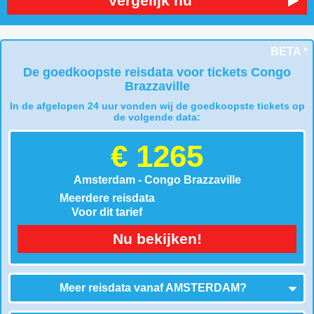
Vergelijk nu
BETA *
De goedkoopste reisdata voor tickets Congo
Brazzaville
In de afgelopen 24 uur vonden wij de goedkoopste tickets op
de volgende data:
€ 1265
Amsterdam - Congo Brazzaville
Meerdere reisdata
Voor dit tarief
Nu bekijken!
Meer reisdata vanaf
AMSTERDAM
?