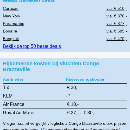
Meest bekeken deals
Curacao
v.a. € 510,-
New York
v.a. € 370,-
Paramaribo
v.a. € 877,-
Bonaire
v.a. € 585,-
Bangkok
v.a. € 470,-
Bekijk de top 50 beste deals
Bijkomende kosten bij vluchten Congo
Brazzaville
Aanbieder
Reserveringskosten
Tix
€ 30,-
KLM
- *
Air France
€ 10,-
Royal Air Maroc
€ 27,- - € 30,-
Vliegennaar.nl vergelijkt vliegtickets Congo Brazzaville o.b.v. prijzen
voor retourvluchten. Vliegennaar.nl verkoopt zelf geen tickets of