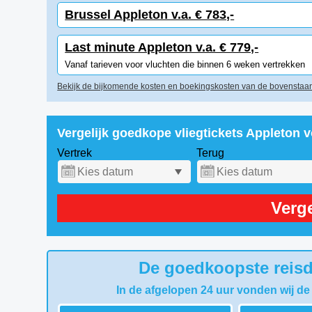
Brussel Appleton v.a. € 783,-
Last minute Appleton v.a. € 779,-
Vanaf tarieven voor vluchten die binnen 6 weken vertrekken
Bekijk de bijkomende kosten en boekingskosten van de bovenstaan
Vergelijk goedkope vliegtickets Appleton 
Vertrek
Terug
Verge
De goedkoopste reisd
In de afgelopen 24 uur vonden wij de