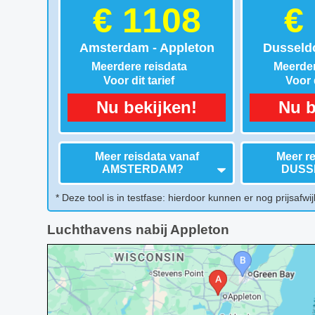
€ 1108
€
Amsterdam - Appleton
Dusseldo
Meerdere reisdata
Meerder
Voor dit tarief
Voor d
Nu bekijken!
Nu b
Meer reisdata vanaf
Meer re
AMSTERDAM
?
DUSS
* Deze tool is in testfase: hierdoor kunnen er nog prijsafwij
Luchthavens nabij Appleton