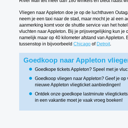
River Mall telt meer dan 180 winkels en biedt naast wi
Vliegen naar Appleton doe je op de luchthaven Outag
neem je een taxi naar de stad, maar mocht je al een a
aanmerking komt voor de shuttle service van het hote
vluchten naar Appleton. Bij je prijsvergelijking kun je
namelijk maar op 40 kilometer afstand van Appleton. 
tussenstop in bijvoorbeeld
Chicago
of
Detroit
.
Goedkoop naar Appleton vliege
Goedkope tickets Appleton? Speel met je vlu
Goedkoop vliegen naar Appleton? Geef je op v
nieuwe Appleton vliegticket aanbiedingen!
Ontdek onze goedkope lastminute vliegtickets 
in een vakantie moet je vaak vroeg boeken!