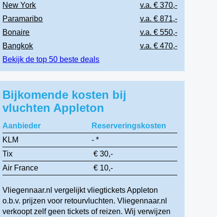
New York
v.a. € 370,-
Paramaribo
v.a. € 871,-
Bonaire
v.a. € 550,-
Bangkok
v.a. € 470,-
Bekijk de top 50 beste deals
Bijkomende kosten bij
vluchten Appleton
Aanbieder
Reserveringskosten
KLM
- *
Tix
€ 30,-
Air France
€ 10,-
Vliegennaar.nl vergelijkt vliegtickets Appleton
o.b.v. prijzen voor retourvluchten. Vliegennaar.nl
verkoopt zelf geen tickets of reizen. Wij verwijzen