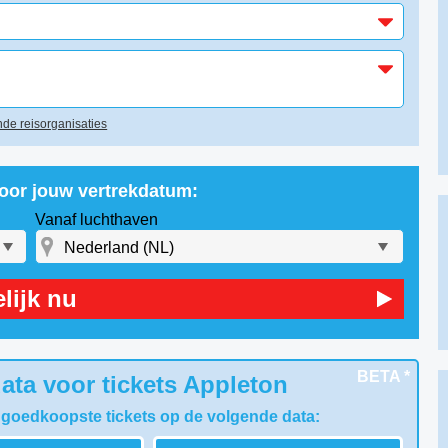
de reisorganisaties
voor jouw vertrekdatum:
Vanaf luchthaven
lijk nu
BETA *
ata voor tickets Appleton
 goedkoopste tickets op de volgende data: