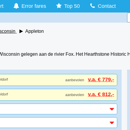
rt
Error fares
Top 50
Contact
sconsin
Appleton
 Wisconsin gelegen aan de rivier Fox. Het Hearthstone Historic
v.a. € 779,-
ldorf
aanbevolen
v.a. € 812,-
ldorf
aanbevolen