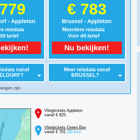
 779
€ 783
rf - Appleton
Brussel - Appleton
e reisdata
Meerdere reisdata
it tarief
Voor dit tarief
ekijken!
Nu bekijken!
isdata vanaf
Meer reisdata vanaf
ELDORF
?
BRUSSEL
?
kingen zijn.
Vliegtickets Appleton
vanaf € 825
Vliegtickets Green Bay
vanaf € 791
(39 km)