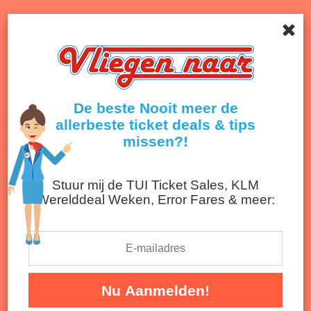
Menu
Onthult de beste deals van airlines en reisbureaus!
Terug naar nieuwsoverzicht
De beste Nooit meer de
allerbeste ticket deals & tips
missen?!
Stuur mij de TUI Ticket Sales, KLM
Werelddeal Weken, Error Fares & meer:
Gratis je vliegtickets in termijnen
betalen
Nu Aanmelden!
Hoe kan je nu TUI, Transavia, Airfrance of KLM