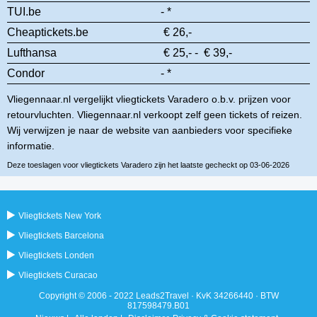
TUI.be
- *
Cheaptickets.be
€ 26,-
Lufthansa
€ 25,- - € 39,-
Condor
- *
Vliegennaar.nl vergelijkt vliegtickets Varadero o.b.v. prijzen voor
retourvluchten. Vliegennaar.nl verkoopt zelf geen tickets of reizen.
Wij verwijzen je naar de website van aanbieders voor specifieke
informatie.
Deze toeslagen voor vliegtickets Varadero zijn het laatste gecheckt op 03-06-2026
Vliegtickets New York
Vliegtickets Barcelona
Vliegtickets Londen
Vliegtickets Curacao
Copyright © 2006 - 2022 Leads2Travel · KvK 34266440 · BTW
817598479.B01