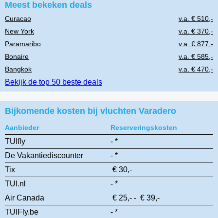
Meest bekeken deals
Curacao
v.a. € 510,-
New York
v.a. € 370,-
Paramaribo
v.a. € 877,-
Bonaire
v.a. € 585,-
Bangkok
v.a. € 470,-
Bekijk de top 50 beste deals
Bijkomende kosten bij vluchten Varadero
Aanbieder
Reserveringskosten
TUIfly
- *
De Vakantiediscounter
- *
Tix
€ 30,-
TUI.nl
- *
Air Canada
€ 25,- - € 39,-
TUIFly.be
- *