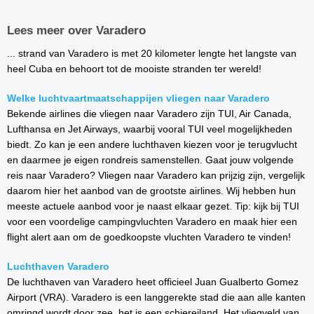
Lees meer over Varadero
... strand van Varadero is met 20 kilometer lengte het langste van
heel Cuba en behoort tot de mooiste stranden ter wereld!
Welke luchtvaartmaatschappijen vliegen naar Varadero
Bekende airlines die vliegen naar Varadero zijn TUI, Air Canada,
Lufthansa en Jet Airways, waarbij vooral TUI veel mogelijkheden
biedt. Zo kan je een andere luchthaven kiezen voor je terugvlucht
en daarmee je eigen rondreis samenstellen. Gaat jouw volgende
reis naar Varadero? Vliegen naar Varadero kan prijzig zijn, vergelijk
daarom hier het aanbod van de grootste airlines. Wij hebben hun
meeste actuele aanbod voor je naast elkaar gezet. Tip: kijk bij TUI
voor een voordelige campingvluchten Varadero en maak hier een
flight alert aan om de goedkoopste vluchten Varadero te vinden!
Luchthaven Varadero
De luchthaven van Varadero heet officieel Juan Gualberto Gomez
Airport (VRA). Varadero is een langgerekte stad die aan alle kanten
omringd wordt door zee, het is een schiereiland. Het vliegveld van