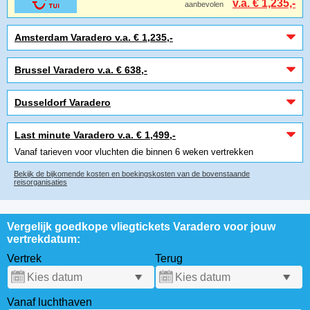
v.a. € 1,235,-
aanbevolen
Amsterdam Varadero v.a. € 1,235,-
Brussel Varadero v.a. € 638,-
Dusseldorf Varadero
Last minute Varadero v.a. € 1,499,-
Vanaf tarieven voor vluchten die binnen 6 weken vertrekken
Bekijk de bijkomende kosten en boekingskosten van de bovenstaande
reisorganisaties
Vergelijk goedkope vliegtickets Varadero voor jouw
vertrekdatum:
Vertrek
Terug
Vanaf luchthaven