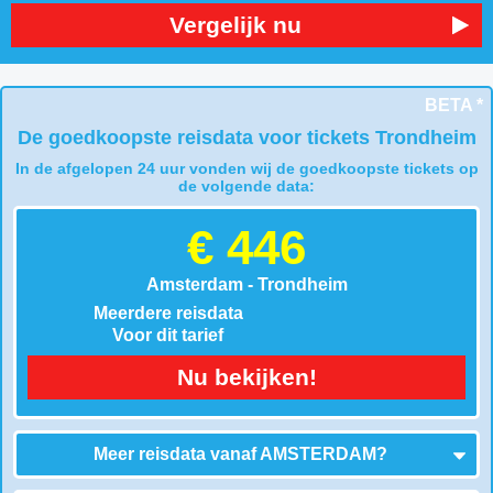
Vergelijk nu
BETA *
De goedkoopste reisdata voor tickets Trondheim
In de afgelopen 24 uur vonden wij de goedkoopste tickets op
de volgende data:
€ 446
Amsterdam - Trondheim
Meerdere reisdata
Voor dit tarief
Nu bekijken!
Meer reisdata vanaf
AMSTERDAM
?