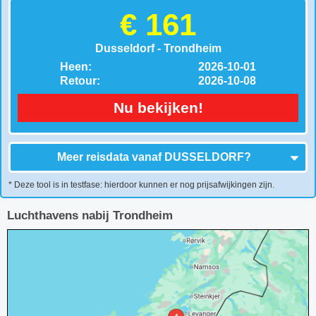
€ 161
Dusseldorf - Trondheim
Heen:
2026-10-01
Retour:
2026-10-08
Nu bekijken!
Meer reisdata vanaf
DUSSELDORF
?
* Deze tool is in testfase: hierdoor kunnen er nog prijsafwijkingen zijn.
Luchthavens nabij Trondheim