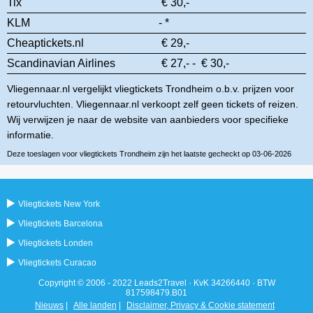
Tix
€ 30,-
KLM
- *
Cheaptickets.nl
€ 29,-
Scandinavian Airlines
€ 27,- - € 30,-
Vliegennaar.nl vergelijkt vliegtickets Trondheim o.b.v. prijzen voor
retourvluchten. Vliegennaar.nl verkoopt zelf geen tickets of reizen.
Wij verwijzen je naar de website van aanbieders voor specifieke
informatie.
Deze toeslagen voor vliegtickets Trondheim zijn het laatste gecheckt op 03-06-2026
Vliegtickets New York
Vliegtickets Barcelona
Vliegtickets Londen
Vliegtickets Curacao
Copyright © 2006 - 2022 Leads2Travel · KvK 34266440 · BTW
817598479.B01
Nieuws
|
Alle landen
|
Disclaimer, Privacy & Cookie statement