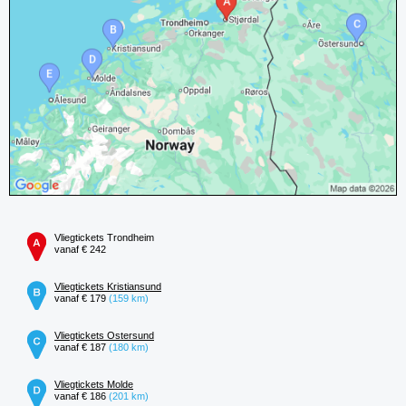
Vliegtickets Trondheim
vanaf € 242
Vliegtickets Kristiansund
vanaf € 179
(159 km)
Vliegtickets Ostersund
vanaf € 187
(180 km)
Vliegtickets Molde
vanaf € 186
(201 km)