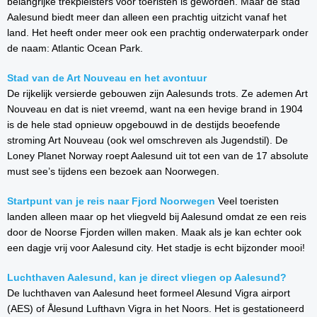
belangrijke trekpleisters voor toeristen is geworden. Maar de stad
Aalesund biedt meer dan alleen een prachtig uitzicht vanaf het
land. Het heeft onder meer ook een prachtig onderwaterpark onder
de naam: Atlantic Ocean Park.
Stad van de Art Nouveau en het avontuur
De rijkelijk versierde gebouwen zijn Aalesunds trots. Ze ademen Art
Nouveau en dat is niet vreemd, want na een hevige brand in 1904
is de hele stad opnieuw opgebouwd in de destijds beoefende
stroming Art Nouveau (ook wel omschreven als Jugendstil). De
Loney Planet Norway roept Aalesund uit tot een van de 17 absolute
must see’s tijdens een bezoek aan Noorwegen.
Startpunt van je reis naar Fjord Noorwegen
Veel toeristen
landen alleen maar op het vliegveld bij Aalesund omdat ze een reis
door de Noorse Fjorden willen maken. Maak als je kan echter ook
een dagje vrij voor Aalesund city. Het stadje is echt bijzonder mooi!
Luchthaven Aalesund, kan je direct vliegen op Aalesund?
De luchthaven van Aalesund heet formeel Alesund Vigra airport
(AES) of Ålesund Lufthavn Vigra in het Noors. Het is gestationeerd