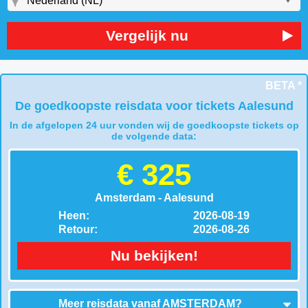
Vergelijk nu
BETA *
De goedkoopste reisdata voor tickets Aalesund
In de afgelopen 24 uur vonden wij de goedkoopste tickets op
de volgende data:
€ 325
Amsterdam - Aalesund
Heen:
2026-08-19
Retour:
2026-08-26
Nu bekijken!
Meer reisdata vanaf
AMSTERDAM
?