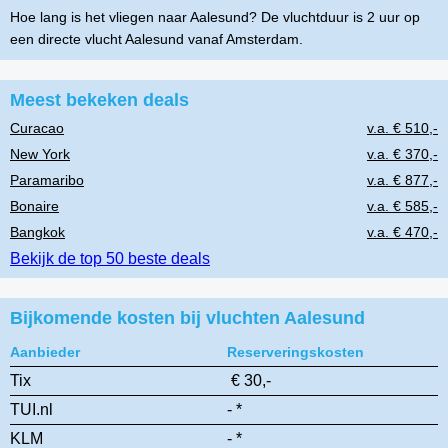
Hoe lang is het vliegen naar Aalesund? De vluchtduur is 2 uur op
een directe vlucht Aalesund vanaf Amsterdam.
Meest bekeken deals
Curacao
v.a. € 510,-
New York
v.a. € 370,-
Paramaribo
v.a. € 877,-
Bonaire
v.a. € 585,-
Bangkok
v.a. € 470,-
Bekijk de top 50 beste deals
Bijkomende kosten bij vluchten Aalesund
Aanbieder
Reserveringskosten
Tix
€ 30,-
TUI.nl
- *
KLM
- *