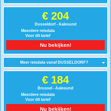
€ 204
Dusseldorf - Aalesund
Meerdere reisdata
Voor dit tarief
Nu bekijken!
Meer reisdata vanaf
DUSSELDORF
?
€ 184
Brussel - Aalesund
Meerdere reisdata
Voor dit tarief
Nu bekijken!