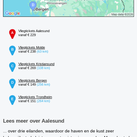
Vliegtickets Aalesund
vanaf € 229
Vliegtickets Molde
vanaf € 238
(63 km)
Vliegtickets Kristiansund
vanaf € 269
(108 km)
Vliegtickets Bergen
vanaf € 149
(256 km)
Vliegtickets Trondheim
vanaf € 151
(264 km)
Lees meer over Aalesund
... over drie eilanden, waardoor de haven en de kust zeer