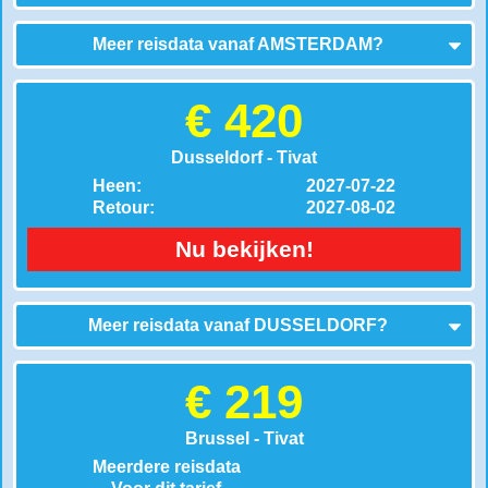
Meer reisdata vanaf
AMSTERDAM
?
€ 420
Dusseldorf - Tivat
Heen:
2027-07-22
Retour:
2027-08-02
Nu bekijken!
Meer reisdata vanaf
DUSSELDORF
?
€ 219
Brussel - Tivat
Meerdere reisdata