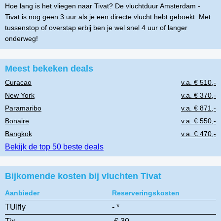
Hoe lang is het vliegen naar Tivat? De vluchtduur Amsterdam -
Tivat is nog geen 3 uur als je een directe vlucht hebt geboekt. Met
tussenstop of overstap erbij ben je wel snel 4 uur of langer
onderweg!
Meest bekeken deals
Curacao
v.a. € 510,-
New York
v.a. € 370,-
Paramaribo
v.a. € 871,-
Bonaire
v.a. € 550,-
Bangkok
v.a. € 470,-
Bekijk de top 50 beste deals
Bijkomende kosten bij vluchten Tivat
Aanbieder
Reserveringskosten
TUIfly
- *