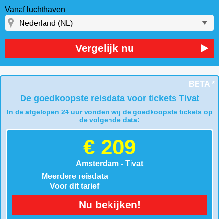
Vanaf luchthaven
Vergelijk nu
BETA *
De goedkoopste reisdata voor tickets Tivat
In de afgelopen 24 uur vonden wij de goedkoopste tickets op
de volgende data:
€ 209
Amsterdam - Tivat
Meerdere reisdata
Voor dit tarief
Nu bekijken!