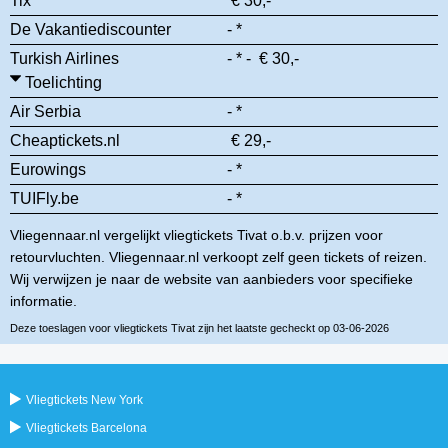
Tix
€ 30,-
De Vakantiediscounter
- *
Turkish Airlines
- * - € 30,-
Toelichting
Air Serbia
- *
Cheaptickets.nl
€ 29,-
Eurowings
- *
TUIFly.be
- *
Vliegennaar.nl vergelijkt vliegtickets Tivat o.b.v. prijzen voor
retourvluchten. Vliegennaar.nl verkoopt zelf geen tickets of reizen.
Wij verwijzen je naar de website van aanbieders voor specifieke
informatie.
Deze toeslagen voor vliegtickets Tivat zijn het laatste gecheckt op 03-06-2026
Vliegtickets New York
Vliegtickets Barcelona