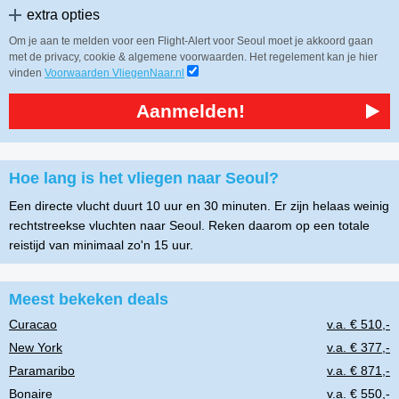
extra opties
Om je aan te melden voor een Flight-Alert voor Seoul moet je akkoord gaan
met de privacy, cookie & algemene voorwaarden. Het regelement kan je hier
vinden
Voorwaarden VliegenNaar.nl
Aanmelden!
Hoe lang is het vliegen naar Seoul?
Een directe vlucht duurt 10 uur en 30 minuten. Er zijn helaas weinig
rechtstreekse vluchten naar Seoul. Reken daarom op een totale
reistijd van minimaal zo'n 15 uur.
Meest bekeken deals
Curacao
v.a. € 510,-
New York
v.a. € 377,-
Paramaribo
v.a. € 871,-
Bonaire
v.a. € 550,-