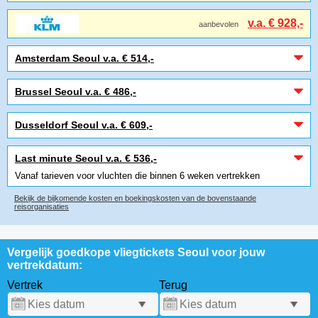
v.a. € 928,-
aanbevolen
Amsterdam Seoul v.a. € 514,-
Brussel Seoul v.a. € 486,-
Dusseldorf Seoul v.a. € 609,-
Last minute Seoul v.a. € 536,-
Vanaf tarieven voor vluchten die binnen 6 weken vertrekken
Bekijk de bijkomende kosten en boekingskosten van de bovenstaande
reisorganisaties
Vergelijk goedkope vliegtickets Seoul voor jouw
vertrekdatum:
Vertrek
Terug