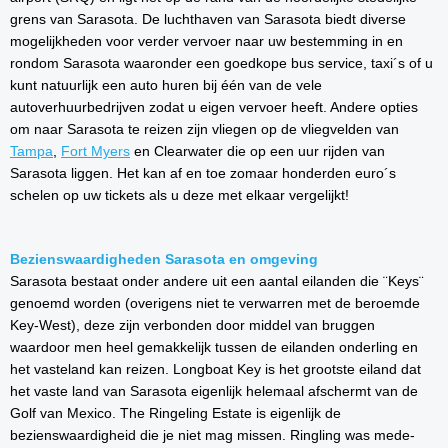
grens van Sarasota. De luchthaven van Sarasota biedt diverse
mogelijkheden voor verder vervoer naar uw bestemming in en
rondom Sarasota waaronder een goedkope bus service, taxi´s of u
kunt natuurlijk een auto huren bij één van de vele
autoverhuurbedrijven zodat u eigen vervoer heeft. Andere opties
om naar Sarasota te reizen zijn vliegen op de vliegvelden van
Tampa
,
Fort Myers
en Clearwater die op een uur rijden van
Sarasota liggen. Het kan af en toe zomaar honderden euro´s
schelen op uw tickets als u deze met elkaar vergelijkt!
Bezienswaardigheden Sarasota en omgeving
Sarasota bestaat onder andere uit een aantal eilanden die ¨Keys¨
genoemd worden (overigens niet te verwarren met de beroemde
Key-West), deze zijn verbonden door middel van bruggen
waardoor men heel gemakkelijk tussen de eilanden onderling en
het vasteland kan reizen. Longboat Key is het grootste eiland dat
het vaste land van Sarasota eigenlijk helemaal afschermt van de
Golf van Mexico. The Ringeling Estate is eigenlijk de
bezienswaardigheid die je niet mag missen. Ringling was mede-