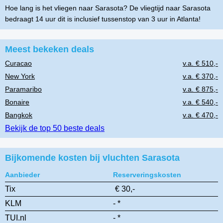
Hoe lang is het vliegen naar Sarasota? De vliegtijd naar Sarasota
bedraagt 14 uur dit is inclusief tussenstop van 3 uur in Atlanta!
Meest bekeken deals
Curacao
v.a. € 510,-
New York
v.a. € 370,-
Paramaribo
v.a. € 875,-
Bonaire
v.a. € 540,-
Bangkok
v.a. € 470,-
Bekijk de top 50 beste deals
Bijkomende kosten bij vluchten Sarasota
Aanbieder
Reserveringskosten
Tix
€ 30,-
KLM
- *
TUI.nl
- *