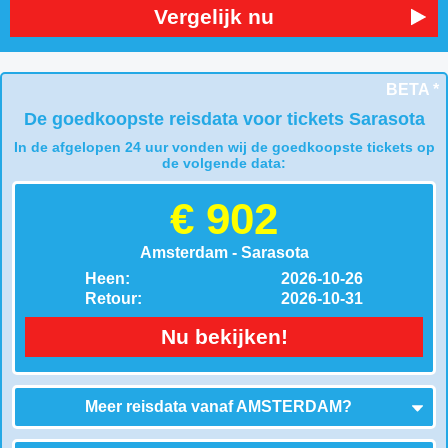
Vergelijk nu
BETA *
De goedkoopste reisdata voor tickets Sarasota
In de afgelopen 24 uur vonden wij de goedkoopste tickets op
de volgende data:
€ 902
Amsterdam - Sarasota
Heen:
2026-10-26
Retour:
2026-10-31
Nu bekijken!
Meer reisdata vanaf
AMSTERDAM
?