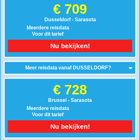
€ 709
Dusseldorf - Sarasota
Meerdere reisdata
Voor dit tarief
Nu bekijken!
Meer reisdata vanaf
DUSSELDORF
?
€ 728
Brussel - Sarasota
Meerdere reisdata
Voor dit tarief
Nu bekijken!