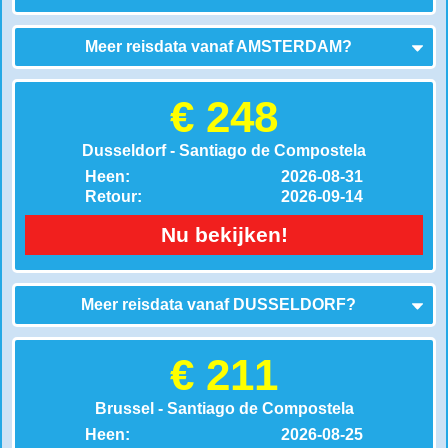
Meer reisdata vanaf
AMSTERDAM
?
€ 248
Dusseldorf - Santiago de Compostela
Heen:
2026-08-31
Retour:
2026-09-14
Nu bekijken!
Meer reisdata vanaf
DUSSELDORF
?
€ 211
Brussel - Santiago de Compostela
Heen:
2026-08-25