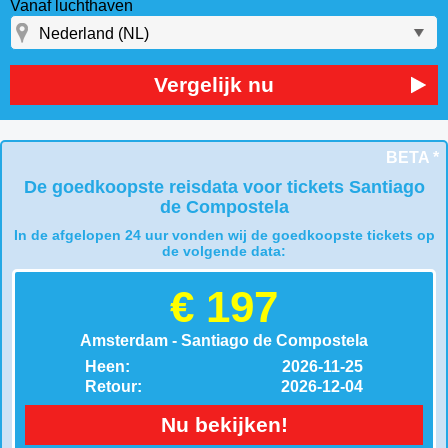
Vanaf luchthaven
Vergelijk nu
BETA *
De goedkoopste reisdata voor tickets Santiago
de Compostela
In de afgelopen 24 uur vonden wij de goedkoopste tickets op
de volgende data:
€ 197
Amsterdam - Santiago de Compostela
Heen:
2026-11-25
Retour:
2026-12-04
Nu bekijken!