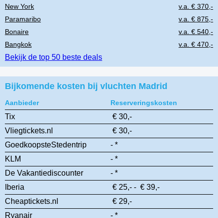
New York
v.a. € 370,-
Paramaribo
v.a. € 875,-
Bonaire
v.a. € 540,-
Bangkok
v.a. € 470,-
Bekijk de top 50 beste deals
Bijkomende kosten bij vluchten Madrid
Aanbieder
Reserveringskosten
Tix
€ 30,-
Vliegtickets.nl
€ 30,-
GoedkoopsteStedentrip
- *
KLM
- *
De Vakantiediscounter
- *
Iberia
€ 25,- - € 39,-
Cheaptickets.nl
€ 29,-
Ryanair
- *