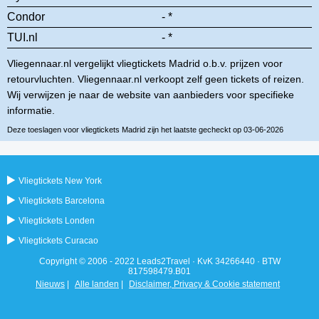
Condor
- *
TUI.nl
- *
Vliegennaar.nl vergelijkt vliegtickets Madrid o.b.v. prijzen voor
retourvluchten. Vliegennaar.nl verkoopt zelf geen tickets of reizen.
Wij verwijzen je naar de website van aanbieders voor specifieke
informatie.
Deze toeslagen voor vliegtickets Madrid zijn het laatste gecheckt op 03-06-2026
Vliegtickets New York
Vliegtickets Barcelona
Vliegtickets Londen
Vliegtickets Curacao
Copyright © 2006 - 2022 Leads2Travel · KvK 34266440 · BTW
817598479.B01
Nieuws
|
Alle landen
|
Disclaimer, Privacy & Cookie statement