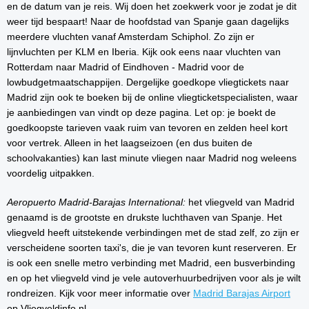
en de datum van je reis. Wij doen het zoekwerk voor je zodat je dit
weer tijd bespaart! Naar de hoofdstad van Spanje gaan dagelijks
meerdere vluchten vanaf Amsterdam Schiphol. Zo zijn er
lijnvluchten per KLM en Iberia. Kijk ook eens naar vluchten van
Rotterdam naar Madrid of Eindhoven - Madrid voor de
lowbudgetmaatschappijen. Dergelijke goedkope vliegtickets naar
Madrid zijn ook te boeken bij de online vliegticketspecialisten, waar
je aanbiedingen van vindt op deze pagina. Let op: je boekt de
goedkoopste tarieven vaak ruim van tevoren en zelden heel kort
voor vertrek. Alleen in het laagseizoen (en dus buiten de
schoolvakanties) kan last minute vliegen naar Madrid nog weleens
voordelig uitpakken.
Aeropuerto Madrid-Barajas International:
het vliegveld van Madrid
genaamd is de grootste en drukste luchthaven van Spanje. Het
vliegveld heeft uitstekende verbindingen met de stad zelf, zo zijn er
verscheidene soorten taxi's, die je van tevoren kunt reserveren. Er
is ook een snelle metro verbinding met Madrid, een busverbinding
en op het vliegveld vind je vele autoverhuurbedrijven voor als je wilt
rondreizen. Kijk voor meer informatie over
Madrid Barajas Airport
op Vliegveldinfo.nl