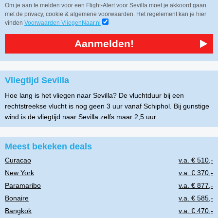
Om je aan te melden voor een Flight-Alert voor Sevilla moet je akkoord gaan
met de privacy, cookie & algemene voorwaarden. Het regelement kan je hier
vinden
Voorwaarden VliegenNaar.nl
Aanmelden!
Vliegtijd Sevilla
Hoe lang is het vliegen naar Sevilla? De vluchtduur bij een
rechtstreekse vlucht is nog geen 3 uur vanaf Schiphol. Bij gunstige
wind is de vliegtijd naar Sevilla zelfs maar 2,5 uur.
Meest bekeken deals
Curacao
v.a. € 510,-
New York
v.a. € 370,-
Paramaribo
v.a. € 877,-
Bonaire
v.a. € 585,-
Bangkok
v.a. € 470,-