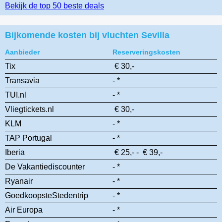
Bekijk de top 50 beste deals
Bijkomende kosten bij vluchten Sevilla
Aanbieder
Reserveringskosten
Tix
€ 30,-
Transavia
- *
TUI.nl
- *
Vliegtickets.nl
€ 30,-
KLM
- *
TAP Portugal
- *
Iberia
€ 25,- - € 39,-
De Vakantiediscounter
- *
Ryanair
- *
GoedkoopsteStedentrip
- *
Air Europa
- *