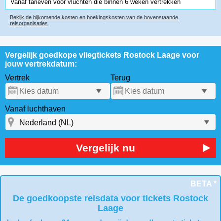
Vanaf tarieven voor vluchten die binnen 6 weken vertrekken
Bekijk de bijkomende kosten en boekingskosten van de bovenstaande
reisorganisaties
Vergelijk goedkope vliegtickets Rostock Laage voor
jouw vertrekdatum:
Vertrek
Terug
Vanaf luchthaven
Vergelijk nu
BETA *
De goedkoopste reisdata voor tickets Rostock
Laage