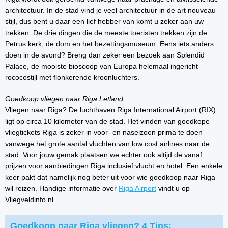
architectuur. In de stad vind je veel architectuur in de art nouveau
stijl, dus bent u daar een lief hebber van komt u zeker aan uw
trekken. De drie dingen die de meeste toeristen trekken zijn de
Petrus kerk, de dom en het bezettingsmuseum. Eens iets anders
doen in de avond? Breng dan zeker een bezoek aan Splendid
Palace, de mooiste bioscoop van Europa helemaal ingericht
rococostijl met flonkerende kroonluchters.
Goedkoop vliegen naar Riga Letland
Vliegen naar Riga? De luchthaven Riga International Airport (RIX)
ligt op circa 10 kilometer van de stad. Het vinden van goedkope
vliegtickets Riga is zeker in voor- en naseizoen prima te doen
vanwege het grote aantal vluchten van low cost airlines naar de
stad. Voor jouw gemak plaatsen we echter ook altijd de vanaf
prijzen voor aanbiedingen Riga inclusief vlucht en hotel. Een enkele
keer pakt dat namelijk nog beter uit voor wie goedkoop naar Riga
wil reizen. Handige informatie over
Riga Airport
vindt u op
Vliegveldinfo.nl.
Goedkoop naar Riga vliegen? 4 Tips: