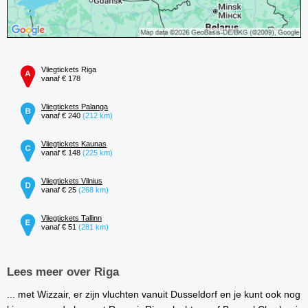
Vliegtickets Riga
vanaf € 178
Vliegtickets Palanga
vanaf € 240
(212 km)
Vliegtickets Kaunas
vanaf € 148
(225 km)
Vliegtickets Vilnius
vanaf € 25
(268 km)
Vliegtickets Tallinn
vanaf € 51
(281 km)
Lees meer over Riga
... met Wizzair, er zijn vluchten vanuit Dusseldorf en je kunt ook nog