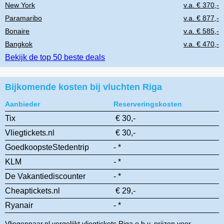
New York
v.a. € 370,-
Paramaribo
v.a. € 877,-
Bonaire
v.a. € 585,-
Bangkok
v.a. € 470,-
Bekijk de top 50 beste deals
Bijkomende kosten bij vluchten Riga
Aanbieder
Reserveringskosten
Tix
€ 30,-
Vliegtickets.nl
€ 30,-
GoedkoopsteStedentrip
- *
KLM
- *
De Vakantiediscounter
- *
Cheaptickets.nl
€ 29,-
Ryanair
- *
Vliegennaar.nl vergelijkt vliegtickets Riga o.b.v. prijzen voor