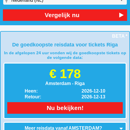
Vergelijk nu
BETA *
De goedkoopste reisdata voor tickets Riga
In de afgelopen 24 uur vonden wij de goedkoopste tickets op
de volgende data:
€ 178
Amsterdam - Riga
Heen:
2026-12-10
Retour:
2026-12-13
Nu bekijken!
Meer reisdata vanaf
AMSTERDAM
?