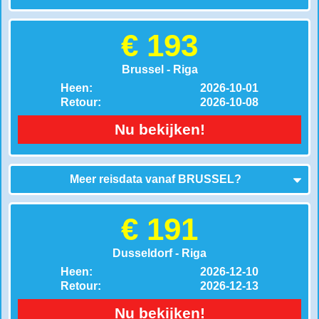
€ 193
Brussel - Riga
Heen:
2026-10-01
Retour:
2026-10-08
Nu bekijken!
Meer reisdata vanaf
BRUSSEL
?
€ 191
Dusseldorf - Riga
Heen:
2026-12-10
Retour:
2026-12-13
Nu bekijken!