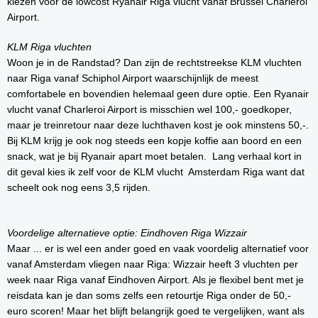
kiezen voor de lowcost Ryanair Riga vlucht vanaf Brussel Charleroi
Airport.
KLM Riga vluchten
Woon je in de Randstad? Dan zijn de rechtstreekse KLM vluchten
naar Riga vanaf Schiphol Airport waarschijnlijk de meest
comfortabele en bovendien helemaal geen dure optie. Een Ryanair
vlucht vanaf Charleroi Airport is misschien wel 100,- goedkoper,
maar je treinretour naar deze luchthaven kost je ook minstens 50,-.
Bij KLM krijg je ook nog steeds een kopje koffie aan boord en een
snack, wat je bij Ryanair apart moet betalen. Lang verhaal kort in
dit geval kies ik zelf voor de KLM vlucht Amsterdam Riga want dat
scheelt ook nog eens 3,5 rijden.
Voordelige alternatieve optie: Eindhoven Riga Wizzair
Maar ... er is wel een ander goed en vaak voordelig alternatief voor
vanaf Amsterdam vliegen naar Riga: Wizzair heeft 3 vluchten per
week naar Riga vanaf Eindhoven Airport. Als je flexibel bent met je
reisdata kan je dan soms zelfs een retourtje Riga onder de 50,-
euro scoren! Maar het blijft belangrijk goed te vergelijken, want als