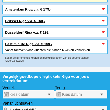
Amsterdam Riga v.a. € 179,-
Brussel Riga v.a. € 159,-
Dusseldorf Riga v.a. € 192,-
Last minute Riga v.a. € 159,-
Vanaf tarieven voor vluchten die binnen 6 weken vertrekken
Bekijk de bijkomende kosten en boekingskosten van de bovenstaande
reisorganisaties
Vergelijk goedkope vliegtickets Riga voor jouw
vertrekdatum:
Vertrek
Terug
Vanaf luchthaven