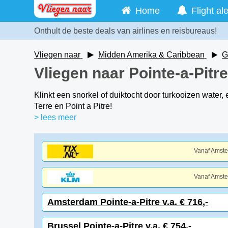
Home
Flight ale
Onthult de beste deals van airlines en reisbureaus!
Vliegen naar
Midden Amerika & Caribbean
G
Vliegen naar Pointe-a-Pitr
Klinkt een snorkel of duiktocht door turkooizen water
Terre en Point a Pitre!
> lees meer
Vanaf Amst
Vanaf Amst
Amsterdam Pointe-a-Pitre v.a. € 716,-
Brussel Pointe-a-Pitre v.a. € 754,-