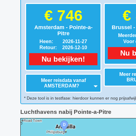
€ 746
€
Amsterdam - Pointe-a-
Brussel -
Pitre
Meerder
Heen:
2026-11-27
Voor d
Retour:
2026-12-10
Nu b
Nu bekijken!
Meer re
BR
Meer reisdata vanaf
AMSTERDAM
?
* Deze tool is in testfase: hierdoor kunnen er nog prijsafwij
Luchthavens nabij Pointe-a-Pitre