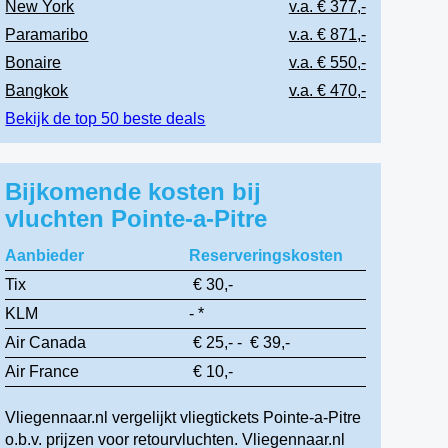
New York
v.a. € 377,-
Paramaribo
v.a. € 871,-
Bonaire
v.a. € 550,-
Bangkok
v.a. € 470,-
Bekijk de top 50 beste deals
Bijkomende kosten bij
vluchten Pointe-a-Pitre
Aanbieder
Reserveringskosten
Tix
€ 30,-
KLM
- *
Air Canada
€ 25,- - € 39,-
Air France
€ 10,-
Vliegennaar.nl vergelijkt vliegtickets Pointe-a-Pitre
o.b.v. prijzen voor retourvluchten. Vliegennaar.nl