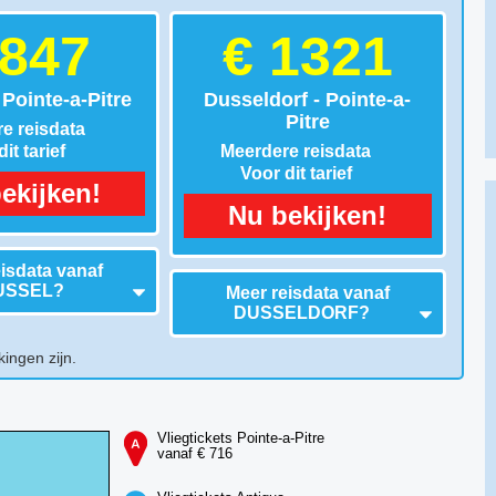
 847
€ 1321
 Pointe-a-Pitre
Dusseldorf - Pointe-a-
Pitre
e reisdata
it tarief
Meerdere reisdata
Voor dit tarief
ekijken!
Nu bekijken!
isdata vanaf
USSEL
?
Meer reisdata vanaf
DUSSELDORF
?
kingen zijn.
Vliegtickets Pointe-a-Pitre
vanaf € 716