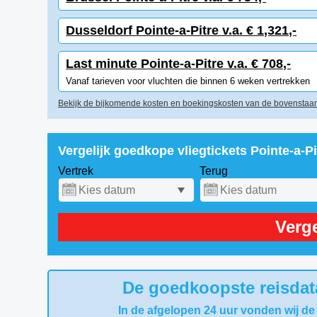
Dusseldorf Pointe-a-Pitre v.a. € 1,321,-
Last minute Pointe-a-Pitre v.a. € 708,-
Vanaf tarieven voor vluchten die binnen 6 weken vertrekken
Bekijk de bijkomende kosten en boekingskosten van de bovenstaan
Vergelijk goedkope vliegtickets Pointe-a-P
Vertrek
Terug
Verge
De goedkoopste reisdata
In de afgelopen 24 uur vonden wij de