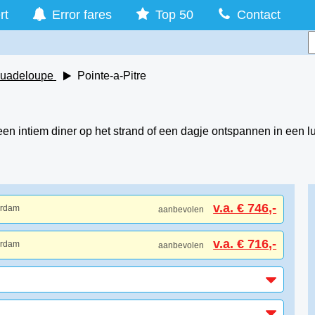
rt
Error fares
Top 50
Contact
uadeloupe
Pointe-a-Pitre
e
, een intiem diner op het strand of een dagje ontspannen in een
v.a. € 746,-
erdam
aanbevolen
v.a. € 716,-
erdam
aanbevolen