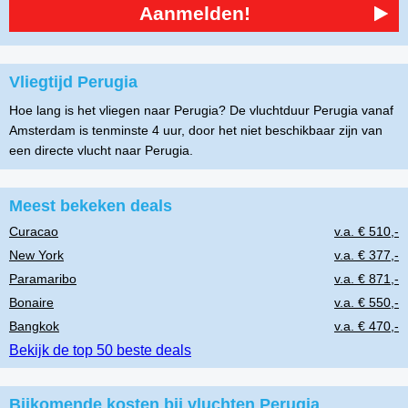
Aanmelden!
Vliegtijd Perugia
Hoe lang is het vliegen naar Perugia? De vluchtduur Perugia vanaf
Amsterdam is tenminste 4 uur, door het niet beschikbaar zijn van
een directe vlucht naar Perugia.
Meest bekeken deals
Curacao
v.a. € 510,-
New York
v.a. € 377,-
Paramaribo
v.a. € 871,-
Bonaire
v.a. € 550,-
Bangkok
v.a. € 470,-
Bekijk de top 50 beste deals
Bijkomende kosten bij vluchten Perugia