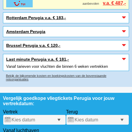
v.a. € 487,-
aanbevolen
Rotterdam Perugia v.a. € 183,-
Amsterdam Perugia
Brussel Perugia v.a. € 120,-
Last minute Perugia v.a. € 181,-
Vanaf tarieven voor vluchten die binnen 6 weken vertrekken
Bekijk de bijkomende kosten en boekingskosten van de bovenstaande
reisorganisaties
Vergelijk goedkope vliegtickets Perugia voor jouw
vertrekdatum:
Vertrek
Terug
Vanaf luchthaven