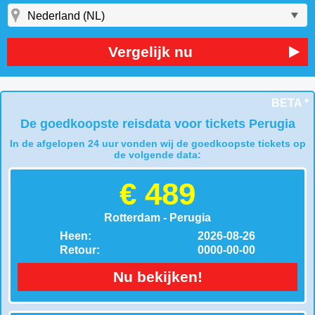
Vergelijk nu
BETA *
De goedkoopste reisdata voor tickets Perugia
In de afgelopen 24 uur vonden wij de goedkoopste tickets op
de volgende data:
€ 489
Rotterdam - Perugia
Heen:
2026-08-26
Retour:
0000-00-00
Nu bekijken!