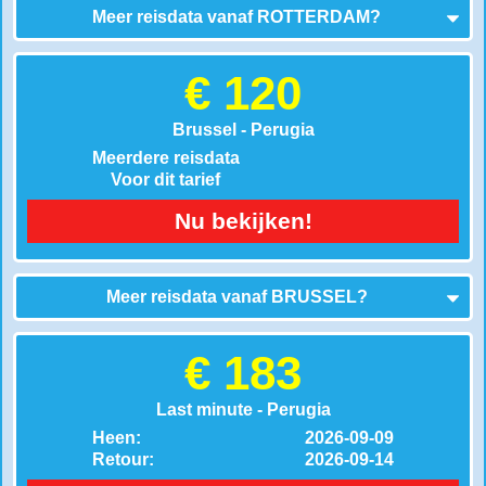
Meer reisdata vanaf
ROTTERDAM
?
€ 120
Brussel - Perugia
Meerdere reisdata
Voor dit tarief
Nu bekijken!
Meer reisdata vanaf
BRUSSEL
?
€ 183
Last minute - Perugia
Heen:
2026-09-09
Retour:
2026-09-14