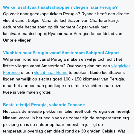
...
Welke luschtvaartmaatschappijen vliegen naar Perugia?
Op zoek naar goedkope tickets Perugia? Ryanair heeft een directe
vlucht vanuit Belgie. Vanaf de luchthaven van Charleroi kan je
gedurende het seizoen op dit moment 3x per week met
luchtvaartmaatschappij Ryanair naar Perugia de hoofdstad van
Umbrië vliegen.
Vluchten naar Perugia vanaf Amsterdam Schiphol Airport
Wil je een rondreis vanaf Perugia maken en wil je toch echt het
liefste vliegen vanaf Amsterdam? Overweeg dan om een
vliegticket
Florence
of een
vlucht naar Rome
te boeken. Beide luchthavens
liggen namelijk op slechts goed 100 - 150 kilometer van Perugia,
maar het aanbod aan goedkope en directe vluchten naar deze
twee is vele malen groter.
Beste reistijd Perugia, vakantie Toscane
Net zoals de meeste plekken in Italië heeft ook Perugia een heerlijk
klimaat, vooral in het begin van de zomer zijn de temperaturen erg
plezierig en is de natuur op haar mooist. In juli ligt de
temperatuur overdag gemiddeld rond de 30 graden Celsius. Wat