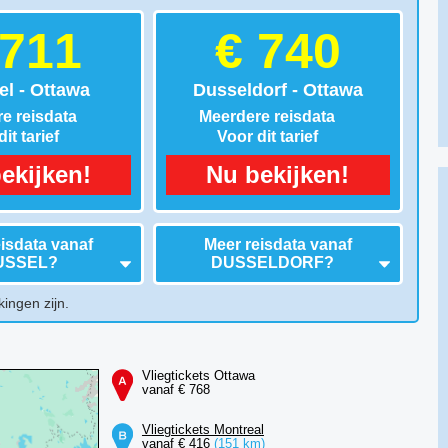
 711
€ 740
el - Ottawa
Dusseldorf - Ottawa
e reisdata
Meerdere reisdata
it tarief
Voor dit tarief
ekijken!
Nu bekijken!
isdata vanaf
Meer reisdata vanaf
USSEL
?
DUSSELDORF
?
kingen zijn.
Vliegtickets Ottawa
vanaf € 768
Vliegtickets Montreal
vanaf € 416
(151 km)