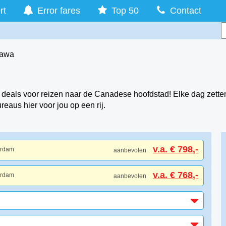
rt
Error fares
Top 50
Contact
tawa
deals voor reizen naar de Canadese hoofdstad! Elke dag zette
eaus hier voor jou op een rij.
v.a. € 798,-
erdam
aanbevolen
v.a. € 768,-
erdam
aanbevolen