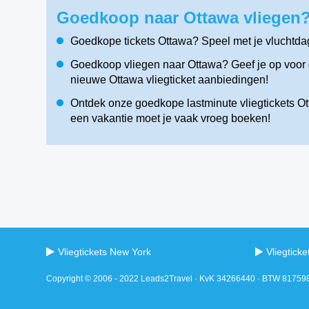
Goedkoop naar Ottawa vliegen?
Goedkope tickets Ottawa? Speel met je vluchtda
Goedkoop vliegen naar Ottawa? Geef je op voor d
nieuwe Ottawa vliegticket aanbiedingen!
Ontdek onze goedkope lastminute vliegtickets Ott
een vakantie moet je vaak vroeg boeken!
Vliegtickets New York
Vliegtick
Copyright © 2006 - 2022 Leads2Travel · KvK 34266440 · BTW 8175