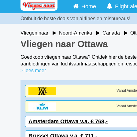
Home
Flight ale
Onthult de beste deals van airlines en reisbureaus!
Vliegen naar
Noord-Amerika
Canada
Ot
Vliegen naar Ottawa
Goedkoop vliegen naar Ottawa? Ontdek hier de beste 
aanbiedingen van luchtvaartmaatschappijen en reisbur
> lees meer
Vanaf Amst
Vanaf Amst
Amsterdam Ottawa v.a. € 768,-
Brussel Ottawa v.a. € 711,-