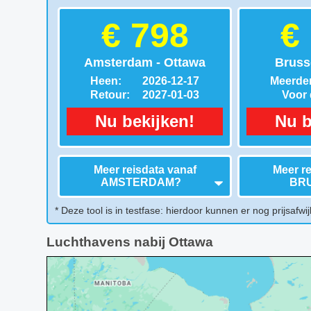
€ 798
€
Amsterdam - Ottawa
Bruss
Heen:
2026-12-17
Meerder
Retour:
2027-01-03
Voor d
Nu bekijken!
Nu b
Meer reisdata vanaf
Meer re
AMSTERDAM
?
BR
* Deze tool is in testfase: hierdoor kunnen er nog prijsafwij
Luchthavens nabij Ottawa