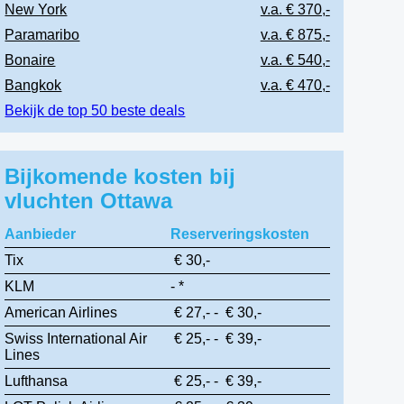
New York
v.a. € 370,-
Paramaribo
v.a. € 875,-
Bonaire
v.a. € 540,-
Bangkok
v.a. € 470,-
Bekijk de top 50 beste deals
Bijkomende kosten bij
vluchten Ottawa
Aanbieder
Reserveringskosten
Tix
€ 30,-
KLM
- *
American Airlines
€ 27,- - € 30,-
Swiss International Air
€ 25,- - € 39,-
Lines
Lufthansa
€ 25,- - € 39,-