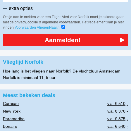
extra opties
Om je aan te melden voor een Flight-Alert voor Norfolk moet je akkoord gaan
met de privacy, cookie & algemene voorwaarden. Het regelement kan je hier
vinden
Voorwaarden VliegenNaar.nl
Aanmelden!
Vliegtijd Norfolk
Hoe lang is het vliegen naar Norfolk? De vluchtduur Amsterdam
Norfolk is minimaal 11, 5 uur.
Meest bekeken deals
Curacao
v.a. € 510,-
New York
v.a. € 370,-
Paramaribo
v.a. € 875,-
Bonaire
v.a. € 540,-