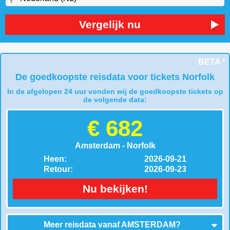
Vergelijk nu
BETA *
De goedkoopste reisdata voor tickets Norfolk
In de afgelopen 24 uur vonden wij de goedkoopste tickets op
de volgende data:
€ 682
Amsterdam - Norfolk
Heen:
2026-09-21
Retour:
2026-09-23
Nu bekijken!
Meer reisdata vanaf
AMSTERDAM
?