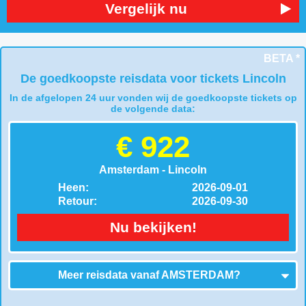
Vergelijk nu
BETA *
De goedkoopste reisdata voor tickets Lincoln
In de afgelopen 24 uur vonden wij de goedkoopste tickets op
de volgende data:
€ 922
Amsterdam - Lincoln
Heen:
2026-09-01
Retour:
2026-09-30
Nu bekijken!
Meer reisdata vanaf
AMSTERDAM
?