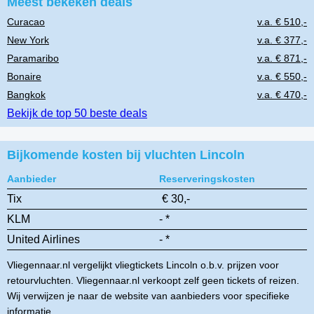
Meest bekeken deals
Curacao
v.a. € 510,-
New York
v.a. € 377,-
Paramaribo
v.a. € 871,-
Bonaire
v.a. € 550,-
Bangkok
v.a. € 470,-
Bekijk de top 50 beste deals
Bijkomende kosten bij vluchten Lincoln
Aanbieder
Reserveringskosten
Tix
€ 30,-
KLM
- *
United Airlines
- *
Vliegennaar.nl vergelijkt vliegtickets Lincoln o.b.v. prijzen voor
retourvluchten. Vliegennaar.nl verkoopt zelf geen tickets of reizen.
Wij verwijzen je naar de website van aanbieders voor specifieke
informatie.