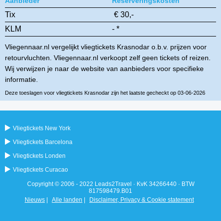
Aanbieder
Reserveringskosten
Tix
€ 30,-
KLM
- *
Vliegennaar.nl vergelijkt vliegtickets Krasnodar o.b.v. prijzen voor
retourvluchten. Vliegennaar.nl verkoopt zelf geen tickets of reizen.
Wij verwijzen je naar de website van aanbieders voor specifieke
informatie.
Deze toeslagen voor vliegtickets Krasnodar zijn het laatste gecheckt op 03-06-2026
Vliegtickets New York
Vliegtickets Barcelona
Vliegtickets Londen
Vliegtickets Curacao
Copyright © 2006 - 2022 Leads2Travel · KvK 34266440 · BTW
817598479.B01
Nieuws
|
Alle landen
|
Disclaimer, Privacy & Cookie statement