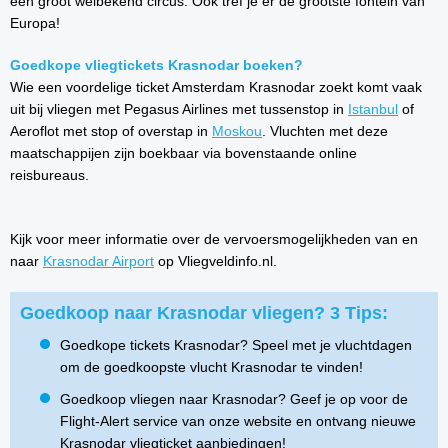
een groot welbekend circus. Ook tref je er de grootste fontein van
Europa!
Goedkope vliegtickets Krasnodar boeken?
Wie een voordelige ticket Amsterdam Krasnodar zoekt komt vaak
uit bij vliegen met Pegasus Airlines met tussenstop in
Istanbul
of
Aeroflot met stop of overstap in
Moskou
. Vluchten met deze
maatschappijen zijn boekbaar via bovenstaande online
reisbureaus.
Kijk voor meer informatie over de vervoersmogelijkheden van en
naar
Krasnodar Airport
op Vliegveldinfo.nl.
Goedkoop naar Krasnodar vliegen? 3 Tips:
Goedkope tickets Krasnodar? Speel met je vluchtdagen
om de goedkoopste vlucht Krasnodar te vinden!
Goedkoop vliegen naar Krasnodar? Geef je op voor de
Flight-Alert service van onze website en ontvang nieuwe
Krasnodar vliegticket aanbiedingen!