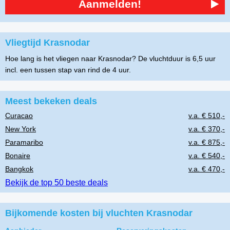
Aanmelden!
Vliegtijd Krasnodar
Hoe lang is het vliegen naar Krasnodar? De vluchtduur is 6,5 uur
incl. een tussen stap van rind de 4 uur.
Meest bekeken deals
Curacao
v.a. € 510,-
New York
v.a. € 370,-
Paramaribo
v.a. € 875,-
Bonaire
v.a. € 540,-
Bangkok
v.a. € 470,-
Bekijk de top 50 beste deals
Bijkomende kosten bij vluchten Krasnodar