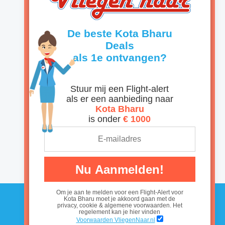
De beste
als 1e ontvangen?
Stuur mij een Flight-alert
als er een aanbieding naar
Kota Bharu
is onder
€ 1000
Nu Aanmelden!
Om je aan te melden voor een Flight-Alert voor
Vliegtickets Curacao
Voorwaarden VliegenNaar.nl
Nieuws
|
Alle landen
|
Disclaimer, Privacy & Cookie statement