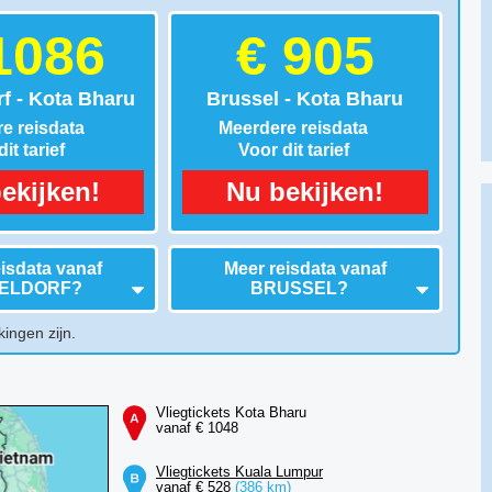
1086
€ 905
f - Kota Bharu
Brussel - Kota Bharu
e reisdata
Meerdere reisdata
it tarief
Voor dit tarief
ekijken!
Nu bekijken!
isdata vanaf
Meer reisdata vanaf
ELDORF
?
BRUSSEL
?
kingen zijn.
Vliegtickets Kota Bharu
vanaf € 1048
Vliegtickets Kuala Lumpur
vanaf € 528
(386 km)