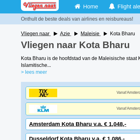
Home
Flight ale
Onthult de beste deals van airlines en reisbureaus!
Vliegen naar
Azie
Maleisie
Kota Bharu
Vliegen naar Kota Bharu
Kota Bharu is de hoofdstad van de Maleisische staat 
Islamitische...
> lees meer
Vanaf Amste
Vanaf Amste
Amsterdam Kota Bharu v.a. € 1,048,-
Dusseldorf Kota Bharu v.a. € 1,086,-