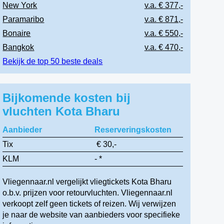
New York
v.a. € 377,-
Paramaribo
v.a. € 871,-
Bonaire
v.a. € 550,-
Bangkok
v.a. € 470,-
Bekijk de top 50 beste deals
Bijkomende kosten bij
vluchten Kota Bharu
Aanbieder
Reserveringskosten
Tix
€ 30,-
KLM
- *
Vliegennaar.nl vergelijkt vliegtickets Kota Bharu
o.b.v. prijzen voor retourvluchten. Vliegennaar.nl
verkoopt zelf geen tickets of reizen. Wij verwijzen
je naar de website van aanbieders voor specifieke