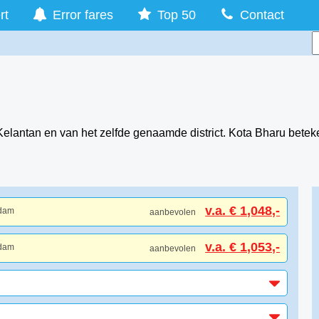
rt
Error fares
Top 50
Contact
Kelantan en van het zelfde genaamde district. Kota Bharu beteke
v.a. € 1,048,-
rdam
aanbevolen
v.a. € 1,053,-
rdam
aanbevolen