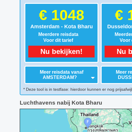
€ 1048
€ 
Amsterdam - Kota Bharu
Dusseldor
Meerdere reisdata
Meerder
Voor dit tarief
Voor d
Nu bekijken!
Nu b
Meer reisdata vanaf
Meer re
AMSTERDAM
?
DUSS
* Deze tool is in testfase: hierdoor kunnen er nog prijsafwij
Luchthavens nabij Kota Bharu