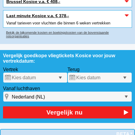
Brussel Kosice v.a. € 408,-
Last minute Kosice v.a. € 378,-
Vanaf tarieven voor vluchten die binnen 6 weken vertrekken
Bekijk de bijkomende kosten en boekingskosten van de bovenstaande
reisorganisaties
Vergelijk goedkope vliegtickets Kosice voor jouw
vertrekdatum:
Vertrek
Terug
Vanaf luchthaven
Vergelijk nu
BETA *