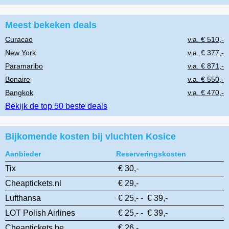
Meest bekeken deals
Curacao
v.a. € 510,-
New York
v.a. € 377,-
Paramaribo
v.a. € 871,-
Bonaire
v.a. € 550,-
Bangkok
v.a. € 470,-
Bekijk de top 50 beste deals
Bijkomende kosten bij vluchten Kosice
Aanbieder
Reserveringskosten
Tix
€ 30,-
Cheaptickets.nl
€ 29,-
Lufthansa
€ 25,- - € 39,-
LOT Polish Airlines
€ 25,- - € 39,-
Cheaptickets.be
€ 26,-