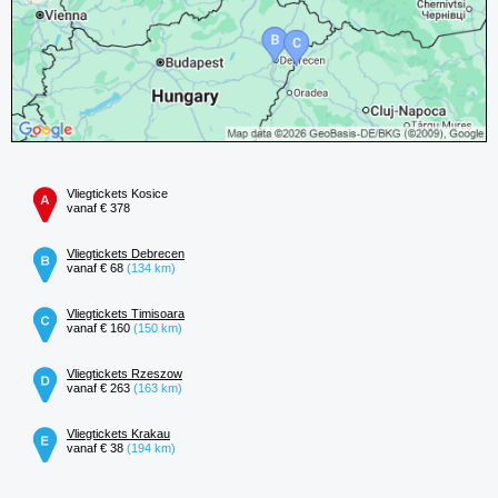
Vliegtickets Kosice
vanaf € 378
Vliegtickets Debrecen
vanaf € 68
(134 km)
Vliegtickets Timisoara
vanaf € 160
(150 km)
Vliegtickets Rzeszow
vanaf € 263
(163 km)
Vliegtickets Krakau
vanaf € 38
(194 km)