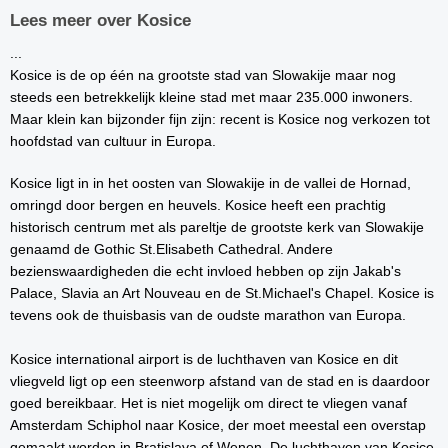
Lees meer over Kosice
...
Kosice is de op één na grootste stad van Slowakije maar nog
steeds een betrekkelijk kleine stad met maar 235.000 inwoners.
Maar klein kan bijzonder fijn zijn: recent is Kosice nog verkozen tot
hoofdstad van cultuur in Europa.
Kosice ligt in in het oosten van Slowakije in de vallei de Hornad,
omringd door bergen en heuvels. Kosice heeft een prachtig
historisch centrum met als pareltje de grootste kerk van Slowakije
genaamd de Gothic St.Elisabeth Cathedral. Andere
bezienswaardigheden die echt invloed hebben op zijn Jakab's
Palace, Slavia an Art Nouveau en de St.Michael's Chapel. Kosice is
tevens ook de thuisbasis van de oudste marathon van Europa.
Kosice international airport is de luchthaven van Kosice en dit
vliegveld ligt op een steenworp afstand van de stad en is daardoor
goed bereikbaar. Het is niet mogelijk om direct te vliegen vanaf
Amsterdam Schiphol naar Kosice, der moet meestal een overstap
gemaakt worden in Bratislava of Wenen. De luchthaven van Kosice