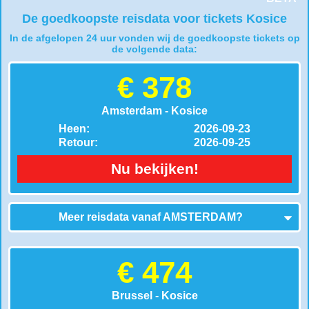
De goedkoopste reisdata voor tickets Kosice
In de afgelopen 24 uur vonden wij de goedkoopste tickets op
de volgende data:
€ 378
Amsterdam - Kosice
Heen:
2026-09-23
Retour:
2026-09-25
Nu bekijken!
Meer reisdata vanaf
AMSTERDAM
?
€ 474
Brussel - Kosice