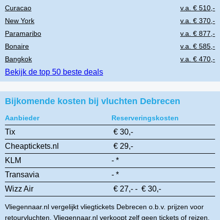
Curacao
v.a. € 510,-
New York
v.a. € 370,-
Paramaribo
v.a. € 877,-
Bonaire
v.a. € 585,-
Bangkok
v.a. € 470,-
Bekijk de top 50 beste deals
Bijkomende kosten bij vluchten Debrecen
Aanbieder
Reserveringskosten
Tix
€ 30,-
Cheaptickets.nl
€ 29,-
KLM
- *
Transavia
- *
Wizz Air
€ 27,- - € 30,-
Vliegennaar.nl vergelijkt vliegtickets Debrecen o.b.v. prijzen voor
retourvluchten. Vliegennaar.nl verkoopt zelf geen tickets of reizen.