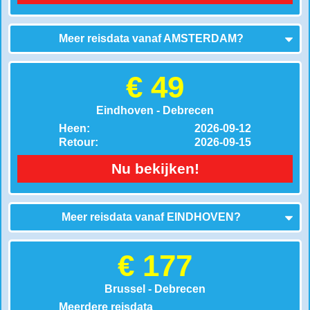
Meer reisdata vanaf
AMSTERDAM
?
€ 49
Eindhoven - Debrecen
Heen:
2026-09-12
Retour:
2026-09-15
Nu bekijken!
Meer reisdata vanaf
EINDHOVEN
?
€ 177
Brussel - Debrecen
Meerdere reisdata