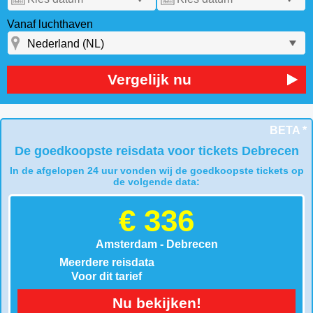
Vanaf luchthaven
Vergelijk nu
BETA *
De goedkoopste reisdata voor tickets Debrecen
In de afgelopen 24 uur vonden wij de goedkoopste tickets op
de volgende data:
€ 336
Amsterdam - Debrecen
Meerdere reisdata
Voor dit tarief
Nu bekijken!