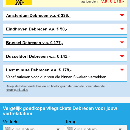
v.a. € 178,-
aanbevolen
Amsterdam Debrecen v.a. € 336,-
Eindhoven Debrecen v.a. € 50,-
Brussel Debrecen v.a. € 177,-
Dusseldorf Debrecen v.a. € 141,-
Last minute Debrecen v.a. € 178,-
Vanaf tarieven voor vluchten die binnen 6 weken vertrekken
Bekijk de bijkomende kosten en boekingskosten van de bovenstaande
reisorganisaties
Vergelijk goedkope vliegtickets Debrecen voor jouw
vertrekdatum:
Vertrek
Terug