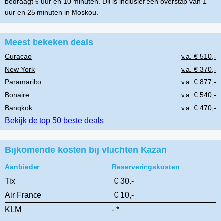
bedraagt 6 uur en 10 minuten. Dit is inclusief een overstap van 1
uur en 25 minuten in Moskou.
Meest bekeken deals
Curacao
v.a. € 510,-
New York
v.a. € 370,-
Paramaribo
v.a. € 877,-
Bonaire
v.a. € 540,-
Bangkok
v.a. € 470,-
Bekijk de top 50 beste deals
Bijkomende kosten bij vluchten Kazan
Aanbieder
Reserveringskosten
Tix
€ 30,-
Air France
€ 10,-
KLM
- *