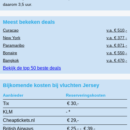
daarom 3,5 uur.
Meest bekeken deals
Curacao
v.a. € 510,-
New York
v.a. € 377,-
Paramaribo
v.a. € 871,-
Bonaire
v.a. € 550,-
Bangkok
v.a. € 470,-
Bekijk de top 50 beste deals
Bijkomende kosten bij vluchten Jersey
Aanbieder
Reserveringskosten
Tix
€ 30,-
KLM
- *
Cheaptickets.nl
€ 29,-
British Airways
€ 25,- - € 39,-