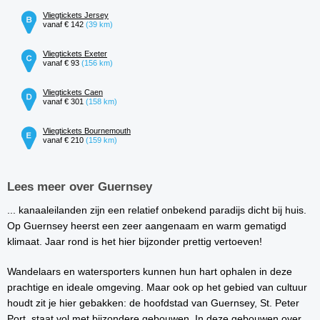
Vliegtickets Jersey
vanaf € 142
(39 km)
Vliegtickets Exeter
vanaf € 93
(156 km)
Vliegtickets Caen
vanaf € 301
(158 km)
Vliegtickets Bournemouth
vanaf € 210
(159 km)
Lees meer over Guernsey
... kanaaleilanden zijn een relatief onbekend paradijs dicht bij huis.
Op Guernsey heerst een zeer aangenaam en warm gematigd
klimaat. Jaar rond is het hier bijzonder prettig vertoeven!
Wandelaars en watersporters kunnen hun hart ophalen in deze
prachtige en ideale omgeving. Maar ook op het gebied van cultuur
houdt zit je hier gebakken: de hoofdstad van Guernsey, St. Peter
Port, staat vol met bijzondere gebouwen. In deze gebouwen over