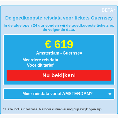
BETA *
De goedkoopste reisdata voor tickets Guernsey
In de afgelopen 24 uur vonden wij de goedkoopste tickets op
de volgende data:
€ 619
Amsterdam - Guernsey
Meerdere reisdata
Voor dit tarief
Nu bekijken!
Meer reisdata vanaf
AMSTERDAM
?
* Deze tool is in testfase: hierdoor kunnen er nog prijsafwijkingen zijn.