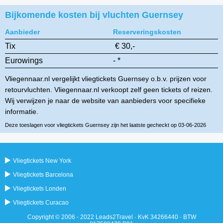
Bijkomende kosten bij vluchten Guernsey
Aanbieder
Reserveringskosten
Tix
€ 30,-
Eurowings
- *
Vliegennaar.nl vergelijkt vliegtickets Guernsey o.b.v. prijzen voor
retourvluchten. Vliegennaar.nl verkoopt zelf geen tickets of reizen.
Wij verwijzen je naar de website van aanbieders voor specifieke
informatie.
Deze toeslagen voor vliegtickets Guernsey zijn het laatste gecheckt op 03-06-2026
Vliegtickets New York
Vliegtickets Barcelona
Vliegtickets Londen
Vliegtickets Curacao
Copyright © 2006 - 2022 Leads2Travel · KvK 34266440 · BTW