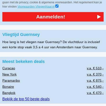
gaan met de privacy, cookie & algemene voorwaarden. Het regelement kan je
hier vinden
Voorwaarden VliegenNaar.nl
Aanmelden!
Vliegtijd Guernsey
Hoe lang is het vliegen naar Guernsey? De vluchtduur is inclusief
een korte stop vaak 3,5 a 4 uur van Amsterdam naar Guernsey.
Meest bekeken deals
Curacao
v.a. € 510,-
New York
v.a. € 370,-
Paramaribo
v.a. € 875,-
Bonaire
v.a. € 540,-
Bangkok
v.a. € 470,-
Bekijk de top 50 beste deals