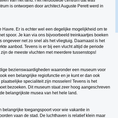
 haven van het land. Het herbouwde centrum dat was
rum is ontworpen door architect Auguste Perett werd in
Le Havre. Er is echter wel een degelijke mogelijkheid om te
het spoor. Je kan via ons bijvoorbeeld treinkaartjes boeken
ongeveer net zo snel als het vliegtuig. Daarnaast is het
kte aanbod. Tevens is er bij een vlucht altijd de periode
t zijn de meeste vluchten met meerdere tussenstops!
aardige bezienswaardigheden waaronder een museum voor
ook een belangrijke regiofunctie en je kunt er dan ook
plaatselijke specialiteit zijn mosselen! Tevens is het
oet bezoeken. Dit museum staat zeer hoog aangeschreven
 de belangrijkste musea van het hele land.
n belangrijke toegangspoort voor wie vakantie in
oorden vaan de stad. De luchthaven is relatief klein maar