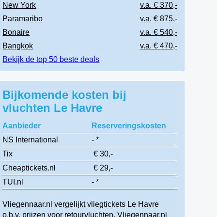
New York
v.a. € 370,-
Paramaribo
v.a. € 875,-
Bonaire
v.a. € 540,-
Bangkok
v.a. € 470,-
Bekijk de top 50 beste deals
Bijkomende kosten bij
vluchten Le Havre
Aanbieder
Reserveringskosten
NS International
- *
Tix
€ 30,-
Cheaptickets.nl
€ 29,-
TUI.nl
- *
Vliegennaar.nl vergelijkt vliegtickets Le Havre
o.b.v. prijzen voor retourvluchten. Vliegennaar.nl