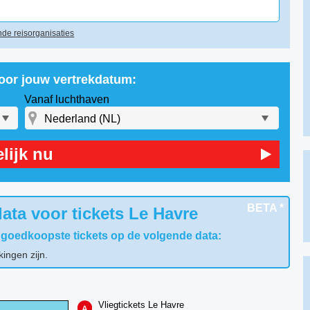
de reisorganisaties
voor jouw vertrekdatum:
Vanaf luchthaven
lijk nu
BETA *
ata voor tickets Le Havre
 goedkoopste tickets op de volgende data:
kingen zijn.
Vliegtickets Le Havre