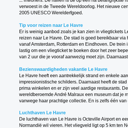
... inwoners. De haven is de op een na belangrijkste
verwoest in de Tweede Wereldoorlog. Het nieuwe cent
2005 UNESCO Werelderfgoed.
Tip voor reizen naar Le Havre
Er is weinig aanbod zoals je kan zien in vliegtickets 
reizen naar Le Havre. De stad is goed bereikbaar via 
vanaf Amsterdam, Rotterdam en Eindhoven. De trein is 
lastig om een vliegticket te boeken door het zeer beper
van 2 uur die je vooraf aanwezig moet zijn. Daarnaas
Bezienswaardigheden vakantie Le Havre
Le Havre heeft een aantrekkelijk strand en enkele 
impressionistische schilders. Daarnaast heeft de stad 
prima winkelen en er zijn veel aardige restaurants. De 
wereldberoemde André Malraux een museum dat je m
vanwege haar prachtige collectie. En is zelfs één van
Luchthaven Le Havre
De luchthaven van Le Havre is Octeville Airport en ee
Normandië wil vieren. Het vliegveld ligt op 5 km ten N