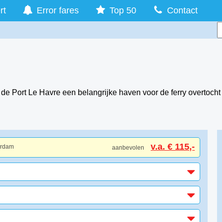
rt
Error fares
Top 50
Contact
de Port Le Havre een belangrijke haven voor de ferry overtocht
v.a. € 115,-
erdam
aanbevolen