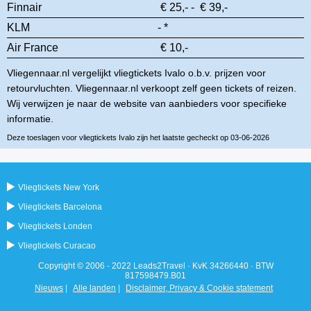
Finnair
€ 25,- - € 39,-
KLM
- *
Air France
€ 10,-
Vliegennaar.nl vergelijkt vliegtickets Ivalo o.b.v. prijzen voor
retourvluchten. Vliegennaar.nl verkoopt zelf geen tickets of reizen.
Wij verwijzen je naar de website van aanbieders voor specifieke
informatie.
Deze toeslagen voor vliegtickets Ivalo zijn het laatste gecheckt op 03-06-2026
Vliegtickets New York
Vliegtickets Barcelona
Vliegtickets Londen
Vliegtickets Curacao
Copyright © 2006 - 2022 Leads2Travel · KvK 34266440 · BTW
817598479.B01
Nieuws
|
Alle landen
|
Disclaimer, Privacy & Cookie statement