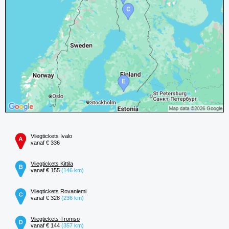
Vliegtickets Ivalo
vanaf € 336
Vliegtickets Kittila
vanaf € 155
(146 km)
Vliegtickets Rovaniemi
vanaf € 328
(236 km)
Vliegtickets Tromso
vanaf € 144
(357 km)