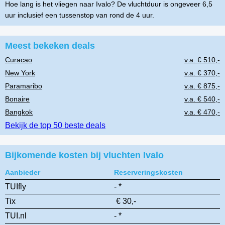
Hoe lang is het vliegen naar Ivalo? De vluchtduur is ongeveer 6,5
uur inclusief een tussenstop van rond de 4 uur.
Meest bekeken deals
Curacao
v.a. € 510,-
New York
v.a. € 370,-
Paramaribo
v.a. € 875,-
Bonaire
v.a. € 540,-
Bangkok
v.a. € 470,-
Bekijk de top 50 beste deals
Bijkomende kosten bij vluchten Ivalo
Aanbieder
Reserveringskosten
TUIfly
- *
Tix
€ 30,-
TUI.nl
- *