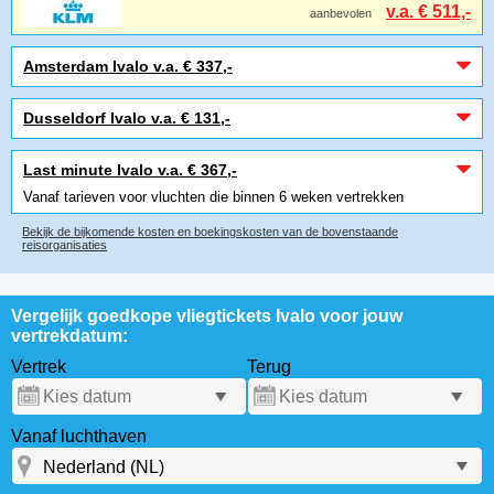
v.a. € 511,-
aanbevolen
Amsterdam Ivalo v.a. € 337,-
Dusseldorf Ivalo v.a. € 131,-
Last minute Ivalo v.a. € 367,-
Vanaf tarieven voor vluchten die binnen 6 weken vertrekken
Bekijk de bijkomende kosten en boekingskosten van de bovenstaande
reisorganisaties
Vergelijk goedkope vliegtickets Ivalo voor jouw
vertrekdatum:
Vertrek
Terug
Vanaf luchthaven