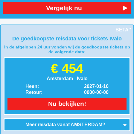
Vergelijk nu
BETA *
De goedkoopste reisdata voor tickets Ivalo
In de afgelopen 24 uur vonden wij de goedkoopste tickets op
de volgende data:
€ 454
Amsterdam - Ivalo
Heen:
2027-01-10
Retour:
0000-00-00
Nu bekijken!
Meer reisdata vanaf
AMSTERDAM
?