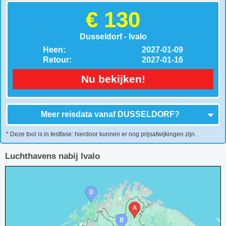
€ 130
Dusseldorf - Ivalo
Heen:
2027-01-09
Retour:
2027-01-16
Nu bekijken!
Meer reisdata vanaf
DUSSELDORF
?
* Deze tool is in testfase: hierdoor kunnen er nog prijsafwijkingen zijn.
Luchthavens nabij Ivalo