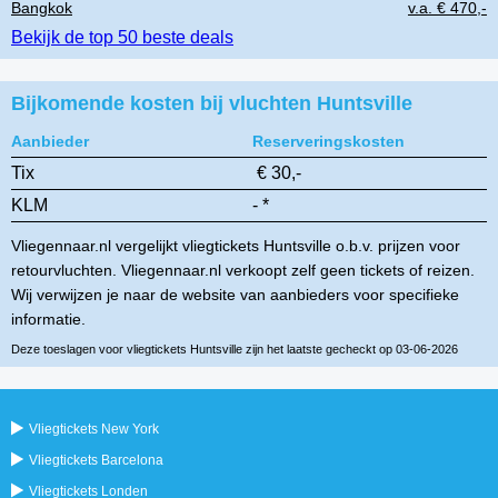
Bangkok
v.a. € 470,-
Bekijk de top 50 beste deals
Bijkomende kosten bij vluchten Huntsville
Aanbieder
Reserveringskosten
Tix
€ 30,-
KLM
- *
Vliegennaar.nl vergelijkt vliegtickets Huntsville o.b.v. prijzen voor
retourvluchten. Vliegennaar.nl verkoopt zelf geen tickets of reizen.
Wij verwijzen je naar de website van aanbieders voor specifieke
informatie.
Deze toeslagen voor vliegtickets Huntsville zijn het laatste gecheckt op 03-06-2026
Vliegtickets New York
Vliegtickets Barcelona
Vliegtickets Londen