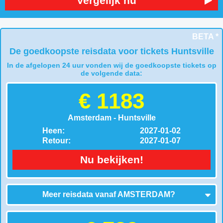
Vergelijk nu
BETA *
De goedkoopste reisdata voor tickets Huntsville
In de afgelopen 24 uur vonden wij de goedkoopste tickets op
de volgende data:
€ 1183
Amsterdam - Huntsville
Heen:
2027-01-02
Retour:
2027-01-07
Nu bekijken!
Meer reisdata vanaf
AMSTERDAM
?