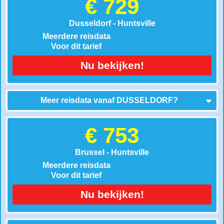
€ 729
Dusseldorf - Huntsville
Meerdere reisdata
Voor dit tarief
Nu bekijken!
Meer reisdata vanaf
DUSSELDORF
?
€ 753
Brussel - Huntsville
Meerdere reisdata
Voor dit tarief
Nu bekijken!