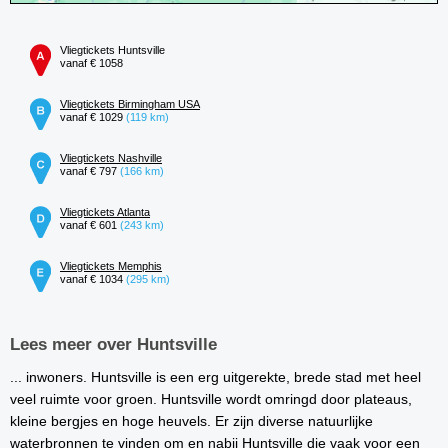
Vliegtickets Huntsville
vanaf € 1058
Vliegtickets Birmingham USA
vanaf € 1029
(119 km)
Vliegtickets Nashville
vanaf € 797
(166 km)
Vliegtickets Atlanta
vanaf € 601
(243 km)
Vliegtickets Memphis
vanaf € 1034
(295 km)
Lees meer over Huntsville
... inwoners. Huntsville is een erg uitgerekte, brede stad met heel
veel ruimte voor groen. Huntsville wordt omringd door plateaus,
kleine bergjes en hoge heuvels. Er zijn diverse natuurlijke
waterbronnen te vinden om en nabij Huntsville die vaak voor een