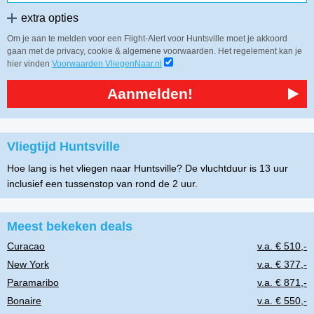
extra opties
Om je aan te melden voor een Flight-Alert voor Huntsville moet je akkoord
gaan met de privacy, cookie & algemene voorwaarden. Het regelement kan je
hier vinden
Voorwaarden VliegenNaar.nl
Aanmelden!
Vliegtijd Huntsville
Hoe lang is het vliegen naar Huntsville? De vluchtduur is 13 uur
inclusief een tussenstop van rond de 2 uur.
Meest bekeken deals
Curacao
v.a. € 510,-
New York
v.a. € 377,-
Paramaribo
v.a. € 871,-
Bonaire
v.a. € 550,-