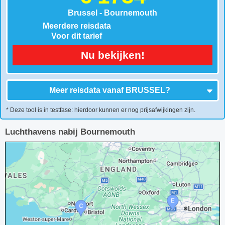
Brussel - Bournemouth
Meerdere reisdata
Voor dit tarief
Nu bekijken!
Meer reisdata vanaf
BRUSSEL
?
* Deze tool is in testfase: hierdoor kunnen er nog prijsafwijkingen zijn.
Luchthavens nabij Bournemouth