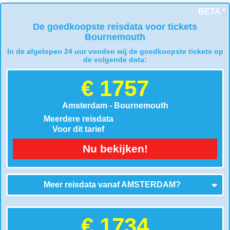
BETA *
De goedkoopste reisdata voor tickets
Bournemouth
In de afgelopen 24 uur vonden wij de goedkoopste tickets op
de volgende data:
€ 1757
Amsterdam - Bournemouth
Meerdere reisdata
Voor dit tarief
Nu bekijken!
Meer reisdata vanaf
AMSTERDAM
?
€ 1734