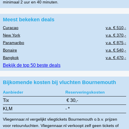
minimaal 2 uur en 40 minuten.
Meest bekeken deals
Curacao
v.a. € 510,-
New York
v.a. € 370,-
Paramaribo
v.a. € 875,-
Bonaire
v.a. € 540,-
Bangkok
v.a. € 470,-
Bekijk de top 50 beste deals
Bijkomende kosten bij vluchten Bournemouth
Aanbieder
Reserveringskosten
Tix
€ 30,-
KLM
- *
Vliegennaar.nl vergelijkt vliegtickets Bournemouth o.b.v. prijzen
voor retourvluchten. Vliegennaar.nl verkoopt zelf geen tickets of