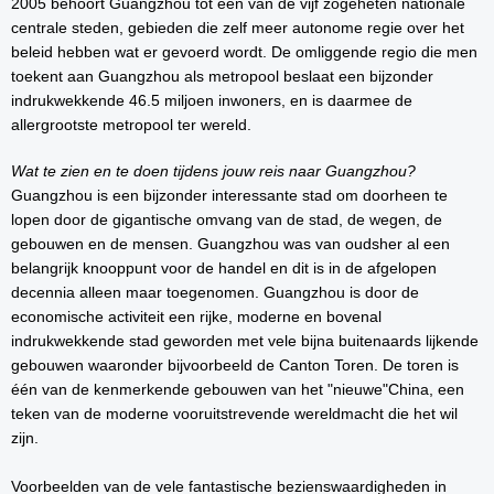
2005 behoort Guangzhou tot één van de vijf zogeheten nationale
centrale steden, gebieden die zelf meer autonome regie over het
beleid hebben wat er gevoerd wordt. De omliggende regio die men
toekent aan Guangzhou als metropool beslaat een bijzonder
indrukwekkende 46.5 miljoen inwoners, en is daarmee de
allergrootste metropool ter wereld.
Wat te zien en te doen tijdens jouw reis naar Guangzhou?
Guangzhou is een bijzonder interessante stad om doorheen te
lopen door de gigantische omvang van de stad, de wegen, de
gebouwen en de mensen. Guangzhou was van oudsher al een
belangrijk knooppunt voor de handel en dit is in de afgelopen
decennia alleen maar toegenomen. Guangzhou is door de
economische activiteit een rijke, moderne en bovenal
indrukwekkende stad geworden met vele bijna buitenaards lijkende
gebouwen waaronder bijvoorbeeld de Canton Toren. De toren is
één van de kenmerkende gebouwen van het "nieuwe"China, een
teken van de moderne vooruitstrevende wereldmacht die het wil
zijn.
Voorbeelden van de vele fantastische bezienswaardigheden in