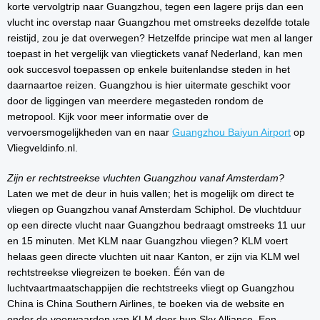
korte vervolgtrip naar Guangzhou, tegen een lagere prijs dan een
vlucht inc overstap naar Guangzhou met omstreeks dezelfde totale
reistijd, zou je dat overwegen? Hetzelfde principe wat men al langer
toepast in het vergelijk van vliegtickets vanaf Nederland, kan men
ook succesvol toepassen op enkele buitenlandse steden in het
daarnaartoe reizen. Guangzhou is hier uitermate geschikt voor
door de liggingen van meerdere megasteden rondom de
metropool. Kijk voor meer informatie over de
vervoersmogelijkheden van en naar
Guangzhou Baiyun Airport
op
Vliegveldinfo.nl.
Zijn er rechtstreekse vluchten Guangzhou vanaf Amsterdam?
Laten we met de deur in huis vallen; het is mogelijk om direct te
vliegen op Guangzhou vanaf Amsterdam Schiphol. De vluchtduur
op een directe vlucht naar Guangzhou bedraagt omstreeks 11 uur
en 15 minuten. Met KLM naar Guangzhou vliegen? KLM voert
helaas geen directe vluchten uit naar Kanton, er zijn via KLM wel
rechtstreekse vliegreizen te boeken. Één van de
luchtvaartmaatschappijen die rechtstreeks vliegt op Guangzhou
China is China Southern Airlines, te boeken via de website en
onder de voorwaarden van KLM door hun Sky Alliance. Een