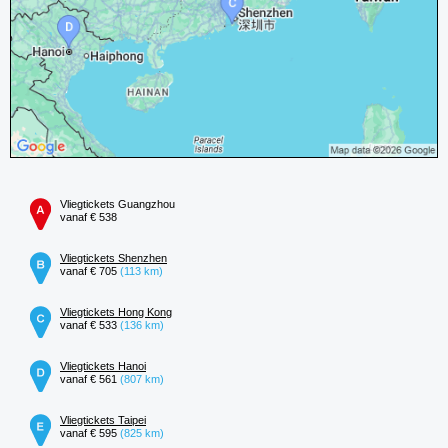
Vliegtickets Guangzhou
vanaf € 538
Vliegtickets Shenzhen
vanaf € 705
(113 km)
Vliegtickets Hong Kong
vanaf € 533
(136 km)
Vliegtickets Hanoi
vanaf € 561
(807 km)
Vliegtickets Taipei
vanaf € 595
(825 km)