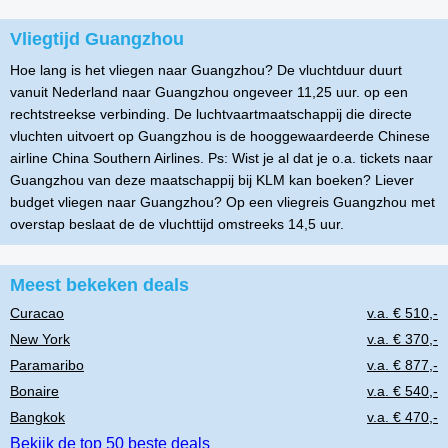
Vliegtijd Guangzhou
Hoe lang is het vliegen naar Guangzhou? De vluchtduur duurt
vanuit Nederland naar Guangzhou ongeveer 11,25 uur. op een
rechtstreekse verbinding. De luchtvaartmaatschappij die directe
vluchten uitvoert op Guangzhou is de hooggewaardeerde Chinese
airline China Southern Airlines. Ps: Wist je al dat je o.a. tickets naar
Guangzhou van deze maatschappij bij KLM kan boeken? Liever
budget vliegen naar Guangzhou? Op een vliegreis Guangzhou met
overstap beslaat de de vluchttijd omstreeks 14,5 uur.
Meest bekeken deals
Curacao
v.a. € 510,-
New York
v.a. € 370,-
Paramaribo
v.a. € 877,-
Bonaire
v.a. € 540,-
Bangkok
v.a. € 470,-
Bekijk de top 50 beste deals