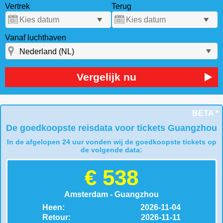
Vertrek
Terug
Vanaf luchthaven
Vergelijk nu
BETA *
De goedkoopste reisdata voor tickets Guangzhou
In de afgelopen 24 uur vonden wij de goedkoopste tickets op
de volgende data:
€ 538
Amsterdam - Guangzhou
Heen:
2026-11-04
Retour:
2026-11-11