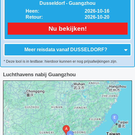
Dusseldorf - Guangzhou
Heen:
2026-10-16
Retour:
2026-10-20
Nu bekijken!
Meer reisdata vanaf
DUSSELDORF
?
* Deze tool is in testfase: hierdoor kunnen er nog prijsafwijkingen zijn.
Luchthavens nabij Guangzhou