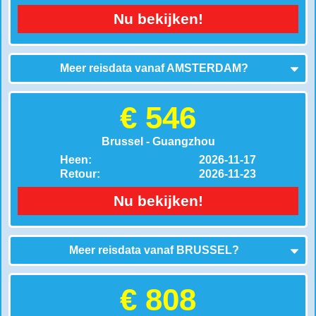
Nu bekijken!
Meer reisdata vanaf
AMSTERDAM
?
€ 546
Brussel - Guangzhou
Heen:
2026-11-17
Retour:
2026-11-23
Nu bekijken!
Meer reisdata vanaf
BRUSSEL
?
€ 808