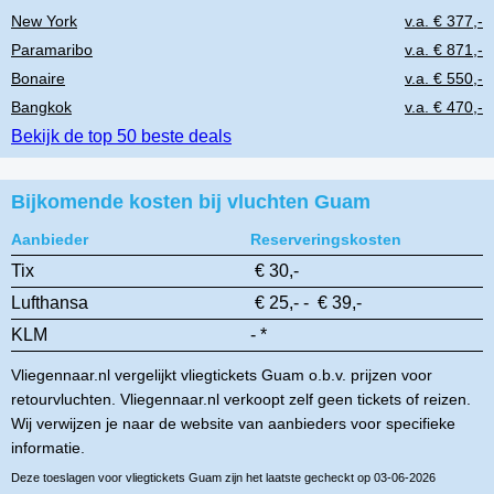
New York
v.a. € 377,-
Paramaribo
v.a. € 871,-
Bonaire
v.a. € 550,-
Bangkok
v.a. € 470,-
Bekijk de top 50 beste deals
Bijkomende kosten bij vluchten Guam
Aanbieder
Reserveringskosten
Tix
€ 30,-
Lufthansa
€ 25,- - € 39,-
KLM
- *
Vliegennaar.nl vergelijkt vliegtickets Guam o.b.v. prijzen voor
retourvluchten. Vliegennaar.nl verkoopt zelf geen tickets of reizen.
Wij verwijzen je naar de website van aanbieders voor specifieke
informatie.
Deze toeslagen voor vliegtickets Guam zijn het laatste gecheckt op 03-06-2026