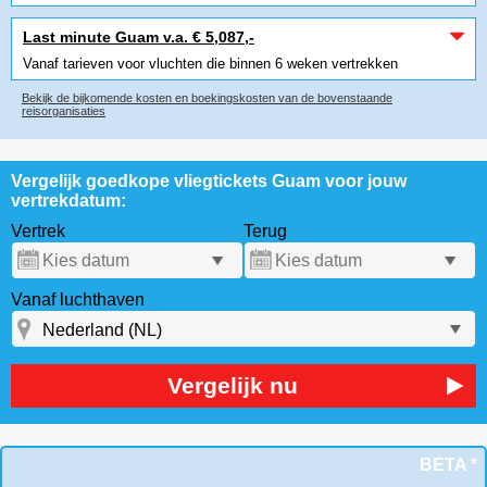
Last minute Guam v.a. € 5,087,-
Vanaf tarieven voor vluchten die binnen 6 weken vertrekken
Bekijk de bijkomende kosten en boekingskosten van de bovenstaande
reisorganisaties
Vergelijk goedkope vliegtickets Guam voor jouw
vertrekdatum:
Vertrek
Terug
Vanaf luchthaven
Vergelijk nu
BETA *