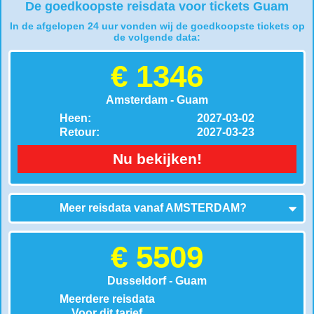
De goedkoopste reisdata voor tickets Guam
In de afgelopen 24 uur vonden wij de goedkoopste tickets op
de volgende data:
€ 1346
Amsterdam - Guam
Heen:
2027-03-02
Retour:
2027-03-23
Nu bekijken!
Meer reisdata vanaf
AMSTERDAM
?
€ 5509
Dusseldorf - Guam
Meerdere reisdata
Voor dit tarief