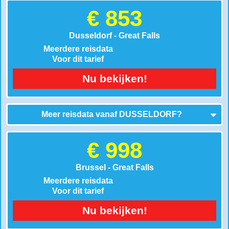
€ 853
Dusseldorf - Great Falls
Meerdere reisdata
Voor dit tarief
Nu bekijken!
Meer reisdata vanaf
DUSSELDORF
?
€ 998
Brussel - Great Falls
Meerdere reisdata
Voor dit tarief
Nu bekijken!