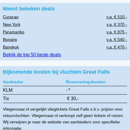
Meest bekeken deals
Curacao
v.a. € 510,-
New York
v.a. € 370,-
Paramaribo
v.a. € 875,-
Bonaire
v.a. € 540,-
Bangkok
v.a. € 470,-
Bekijk de top 50 beste deals
Bijkomende kosten bij vluchten Great Falls
Aanbieder
Reserveringskosten
KLM
- *
Tix
€ 30,-
Vliegennaar.nl vergelijkt vliegtickets Great Falls o.b.v. prijzen voor
retourvluchten. Vliegennaar.nl verkoopt zelf geen tickets of reizen.
Wij verwijzen je naar de website van aanbieders voor specifieke
informatie.