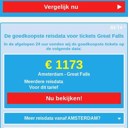
Vergelijk nu
BETA *
De goedkoopste reisdata voor tickets Great Falls
In de afgelopen 24 uur vonden wij de goedkoopste tickets op
de volgende data:
€ 1173
Amsterdam - Great Falls
Meerdere reisdata
Voor dit tarief
Nu bekijken!
Meer reisdata vanaf
AMSTERDAM
?