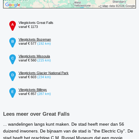
Vliegtickets Great Falls
vanaf € 1173
Vliegtickets Bozeman
vanaf € 577
(192 km)
Vliegtickets Missoula
vanaf € 560
(215 km)
Vliegtickets Glacier National Park
vanaf € 603
(234 km)
Vliegtickets Billings
vanaf € 857
(287 km)
Lees meer over Great Falls
... wandelingen langs kunt maken. De stad heeft meer dan 56
duizend inwoners. De bijnaam van de stad is ''the Electric Ciy''. De
stad heeft het prachtige C.M. Russel Museum dat een mooie