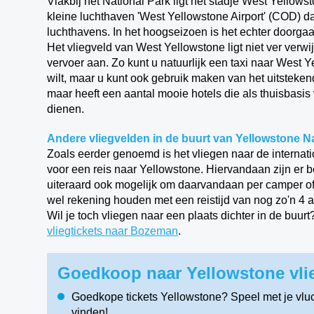
Vlakbij het National Park ligt het stadje West Yellowsto
kleine luchthaven 'West Yellowstone Airport' (COD) d
luchthavens. In het hoogseizoen is het echter doorga
Het vliegveld van West Yellowstone ligt niet ver verw
vervoer aan. Zo kunt u natuurlijk een taxi naar West 
wilt, maar u kunt ook gebruik maken van het uitsteke
maar heeft een aantal mooie hotels die als thuisbasi
dienen.
Andere vliegvelden in de buurt van Yellowstone N
Zoals eerder genoemd is het vliegen naar de internati
voor een reis naar Yellowstone. Hiervandaan zijn er 
uiteraard ook mogelijk om daarvandaan per camper of
wel rekening houden met een reistijd van nog zo'n 4 a 
Wil je toch vliegen naar een plaats dichter in de bu
vliegtickets naar Bozeman
.
Goedkoop naar Yellowstone vli
Goedkope tickets Yellowstone? Speel met je vlu
vinden!