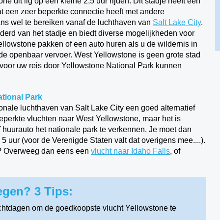
ne dit lig op een kleine 2,5 uur rijden. Dit stadje heeft een
at een zeer beperkte connectie heeft met andere
ans wel te bereiken vanaf de luchthaven van
Salt Lake City
.
ijderd van het stadje en biedt diverse mogelijkheden voor
Yellowstone pakken of een auto huren als u de wildernis in
nde openbaar vervoer. West Yellowstone is geen grote stad
s voor uw reis door Yellowstone National Park kunnen
ational Park
onale luchthaven van Salt Lake City een goed alternatief
beperkte vluchten naar West Yellowstone, maar het is
 huurauto het nationale park te verkennen. Je moet dan
5 uur (voor de Verenigde Staten valt dat overigens mee....).
urt? Overweeg dan eens een
vlucht naar Idaho Falls
, of
egen? 3 Tips:
chtdagen om de goedkoopste vlucht Yellowstone te