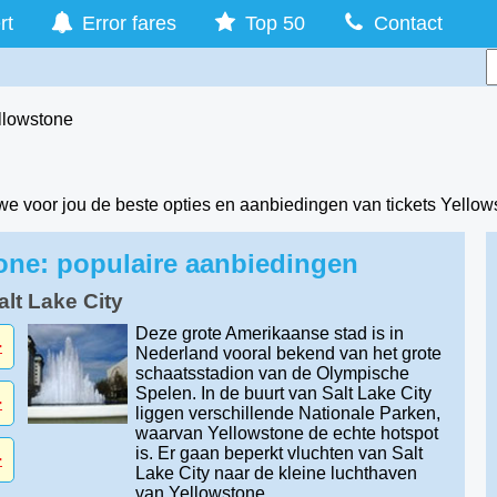
rt
Error fares
Top 50
Contact
llowstone
e voor jou de beste opties en aanbiedingen van tickets Yellows
one: populaire aanbiedingen
alt Lake City
Deze grote Amerikaanse stad is in
-
Nederland vooral bekend van het grote
schaatsstadion van de Olympische
Spelen. In de buurt van Salt Lake City
-
liggen verschillende Nationale Parken,
waarvan Yellowstone de echte hotspot
is. Er gaan beperkt vluchten van Salt
-
Lake City naar de kleine luchthaven
van Yellowstone.