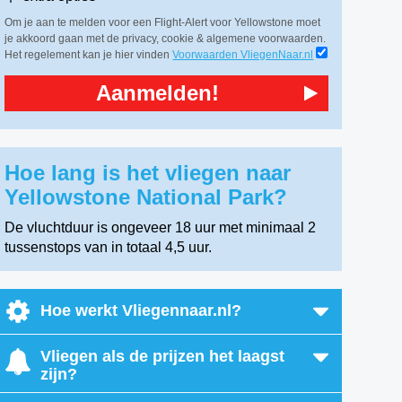
Om je aan te melden voor een Flight-Alert voor Yellowstone moet
je akkoord gaan met de privacy, cookie & algemene voorwaarden.
Het regelement kan je hier vinden
Voorwaarden VliegenNaar.nl
Aanmelden!
Hoe lang is het vliegen naar
Yellowstone National Park?
De vluchtduur is ongeveer 18 uur met minimaal 2
tussenstops van in totaal 4,5 uur.
Hoe werkt Vliegennaar.nl?
Vliegen als de prijzen het laagst
zijn?