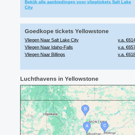
Bekijk alle aanbiedingen voor vliegtickets Salt Lake
City
Goedkope tickets Yellowstone
Vliegen Naar Salt Lake City
v.a. €614
Vliegen Naar Idaho-Falls
v.a. €657
Vliegen Naar Billings
v.a. €618
Luchthavens in Yellowstone