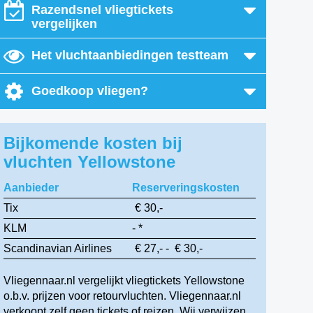
Razendsnel vliegtickets
vergelijken
Het vluchtaanbiedingen testteam
Goedkoop vliegen?
Bijkomende kosten bij
vluchten Yellowstone
Aanbieder
Reserveringskosten
Tix
€ 30,-
KLM
- *
Scandinavian Airlines
€ 27,- - € 30,-
Vliegennaar.nl vergelijkt vliegtickets Yellowstone
o.b.v. prijzen voor retourvluchten. Vliegennaar.nl
verkoopt zelf geen tickets of reizen. Wij verwijzen