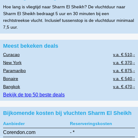
Hoe lang is vliegtijd naar Sharm El Sheikh? De vluchtduur naar
Sharm El Sheikh bedraagt 5 uur en 30 minuten bij een
rechtstreekse vlucht. Inclusief tussenstop is de vluchtduur minimaal
7,5 uur.
Meest bekeken deals
Curacao
v.a. € 510,-
New York
v.a. € 370,-
Paramaribo
v.a. € 875,-
Bonaire
v.a. € 540,-
Bangkok
v.a. € 470,-
Bekijk de top 50 beste deals
Bijkomende kosten bij vluchten Sharm El Sheikh
Aanbieder
Reserveringskosten
Corendon.com
- *