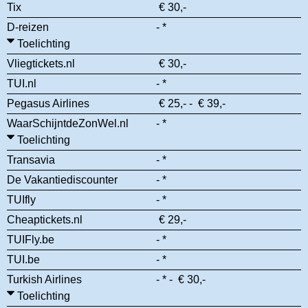
Tix
€ 30,-
D-reizen
- *
Toelichting
Vliegtickets.nl
€ 30,-
TUI.nl
- *
Pegasus Airlines
€ 25,- - € 39,-
WaarSchijntdeZonWel.nl
- *
Toelichting
Transavia
- *
De Vakantiediscounter
- *
TUIfly
- *
Cheaptickets.nl
€ 29,-
TUIFly.be
- *
TUI.be
- *
Turkish Airlines
- * - € 30,-
Toelichting