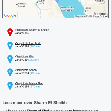
Vliegtickets Sharm El Sheikh
vanaf € 145
Vliegtickets Hurghada
vanaf € 199
(106 km)
Vliegtickets Eilat
vanaf € 39
(183 km)
Vliegtickets Aqaba
vanaf € 314
(193 km)
Vliegtickets Marsa Alam
vanaf € 199
(270 km)
Lees meer over Sharm El Sheikh
... vliegen naar Sharm el Sheikh omdat deze bestemming die