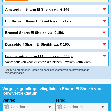
Amsterdam Sharm El Sheikh v.a. € 146,-
Eindhoven Sharm El Sheikh v.a. € 217,-
Brussel Sharm El Sheikh v.a. € 150,-
Dusseldorf Sharm El Sheikh v.a. € 195,-
Last minute Sharm El Sheikh v.a. € 220,-
Vanaf tarieven voor vluchten die binnen 6 weken vertrekken
Bekijk de bijkomende kosten en boekingskosten van de bovenstaande
reisorganisaties
Vergelijk goedkope vliegtickets Sharm El Sheikh voor
jouw vertrekdatum:
Vertrek
Terug