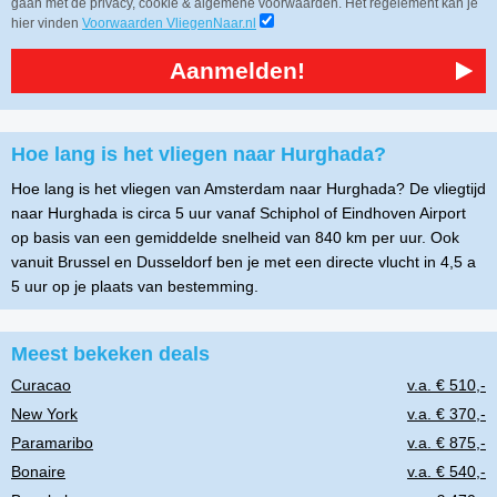
gaan met de privacy, cookie & algemene voorwaarden. Het regelement kan je
hier vinden
Voorwaarden VliegenNaar.nl
Aanmelden!
Hoe lang is het vliegen naar Hurghada?
Hoe lang is het vliegen van Amsterdam naar Hurghada? De vliegtijd
naar Hurghada is circa 5 uur vanaf Schiphol of Eindhoven Airport
op basis van een gemiddelde snelheid van 840 km per uur. Ook
vanuit Brussel en Dusseldorf ben je met een directe vlucht in 4,5 a
5 uur op je plaats van bestemming.
Meest bekeken deals
Curacao
v.a. € 510,-
New York
v.a. € 370,-
Paramaribo
v.a. € 875,-
Bonaire
v.a. € 540,-