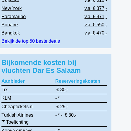
Curacao
v.a. € 510,-
New York
v.a. € 377,-
Paramaribo
v.a. € 871,-
Bonaire
v.a. € 550,-
Bangkok
v.a. € 470,-
Bekijk de top 50 beste deals
Bijkomende kosten bij
vluchten Dar Es Salaam
Aanbieder
Reserveringskosten
Tix
€ 30,-
KLM
- *
Cheaptickets.nl
€ 29,-
Turkish Airlines
- * - € 30,-
Toelichting
Kenya Airways
- *