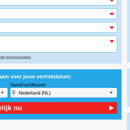
de reisorganisaties
laam voor jouw vertrekdatum:
Vanaf luchthaven
lijk nu