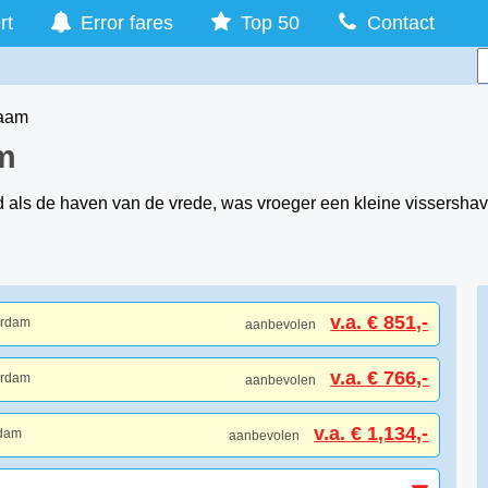
rt
Error fares
Top 50
Contact
laam
m
als de haven van de vrede, was vroeger een kleine vissershav
v.a. € 851,-
erdam
aanbevolen
v.a. € 766,-
erdam
aanbevolen
v.a. € 1,134,-
rdam
aanbevolen