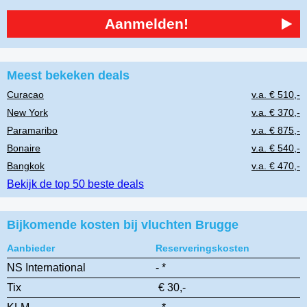
Aanmelden!
Meest bekeken deals
Curacao
v.a. € 510,-
New York
v.a. € 370,-
Paramaribo
v.a. € 875,-
Bonaire
v.a. € 540,-
Bangkok
v.a. € 470,-
Bekijk de top 50 beste deals
Bijkomende kosten bij vluchten Brugge
Aanbieder
Reserveringskosten
NS International
- *
Tix
€ 30,-