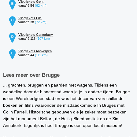
Vliegtickets Gent
vanaf € 54
(62 km)
Vliegtickets Lille
vanaf € 38
(72 km)
Vliegtickets Canterbury
vanaf € 118
(107 km)
Vliegtickets Antwerpen
vanaf € 44
(111 km)
Lees meer over Brugge
... grachten, bruggen en paarden met wagens. Tijdens een
wandeling door de binnenstad waan je je in andere tijden. Brugge
is een Werelderfgoed stad en was het decor van verschillende
boeken en films waaronder de misdaadkomedie In Bruges met
Colin Farrell. Historische gebouwen die je zeker moet bezoeken
zijn het monument Belfort, de Heilig-Bloedbasiliek en de Sint
Annakerk. Eigenlijk is heel Brugge is een open lucht museum!