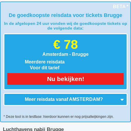
BETA *
De goedkoopste reisdata voor tickets Brugge
In de afgelopen 24 uur vonden wij de goedkoopste tickets op
de volgende data:
€ 78
Amsterdam - Brugge
Meerdere reisdata
Voor dit tarief
Nu bekijken!
Meer reisdata vanaf
AMSTERDAM
?
* Deze tool is in testfase: hierdoor kunnen er nog prijsafwijkingen zijn.
Luchthavens nabij Brugge