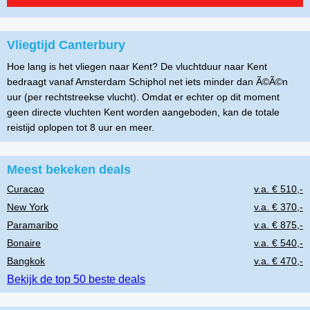
Vliegtijd Canterbury
Hoe lang is het vliegen naar Kent? De vluchtduur naar Kent
bedraagt vanaf Amsterdam Schiphol net iets minder dan Ã©Ã©n
uur (per rechtstreekse vlucht). Omdat er echter op dit moment
geen directe vluchten Kent worden aangeboden, kan de totale
reistijd oplopen tot 8 uur en meer.
Meest bekeken deals
Curacao
v.a. € 510,-
New York
v.a. € 370,-
Paramaribo
v.a. € 875,-
Bonaire
v.a. € 540,-
Bangkok
v.a. € 470,-
Bekijk de top 50 beste deals