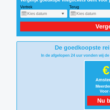
Vergelijk goedkope vliegtickets Gent voor
Vertrek
Terug
Verge
De goedkoopste rei
In de afgelopen 24 uur vonden wij de
€
Amster
Meerder
Voor d
Nu b