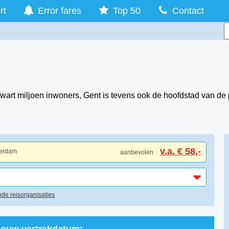
rt
Error fares
Top 50
Contact
wart miljoen inwoners, Gent is tevens ook de hoofdstad van de p
v.a. € 58,-
terdam
aanbevolen
de reisorganisaties