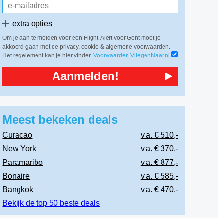
extra opties
Om je aan te melden voor een Flight-Alert voor Gent moet je
akkoord gaan met de privacy, cookie & algemene voorwaarden.
Het regelement kan je hier vinden
Voorwaarden VliegenNaar.nl
Aanmelden!
Meest bekeken deals
Curacao
v.a. € 510,-
New York
v.a. € 370,-
Paramaribo
v.a. € 877,-
Bonaire
v.a. € 585,-
Bangkok
v.a. € 470,-
Bekijk de top 50 beste deals