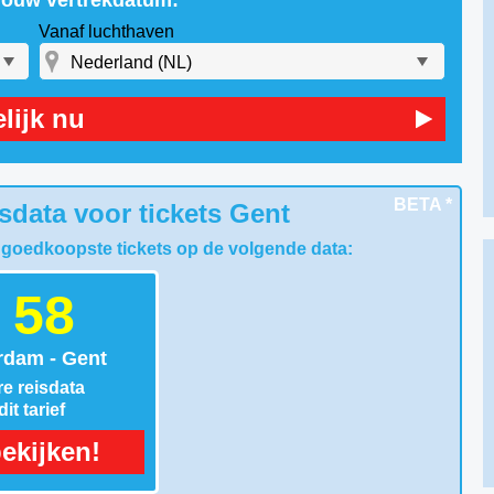
 jouw vertrekdatum:
Vanaf luchthaven
lijk nu
BETA *
sdata voor tickets Gent
 goedkoopste tickets op de volgende data:
 58
dam - Gent
e reisdata
it tarief
ekijken!