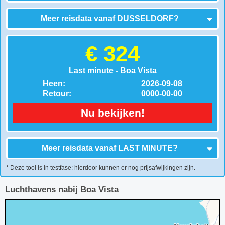
Meer reisdata vanaf
DUSSELDORF
?
€ 324
Last minute - Boa Vista
Heen:
2026-09-08
Retour:
0000-00-00
Nu bekijken!
Meer reisdata vanaf
LAST MINUTE
?
* Deze tool is in testfase: hierdoor kunnen er nog prijsafwijkingen zijn.
Luchthavens nabij Boa Vista