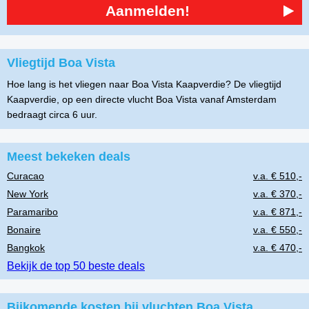
Aanmelden!
Vliegtijd Boa Vista
Hoe lang is het vliegen naar Boa Vista Kaapverdie? De vliegtijd
Kaapverdie, op een directe vlucht Boa Vista vanaf Amsterdam
bedraagt circa 6 uur.
Meest bekeken deals
Curacao
v.a. € 510,-
New York
v.a. € 370,-
Paramaribo
v.a. € 871,-
Bonaire
v.a. € 550,-
Bangkok
v.a. € 470,-
Bekijk de top 50 beste deals
Bijkomende kosten bij vluchten Boa Vista