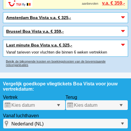
v.a. € 359,-
aanbevolen
Amsterdam Boa Vista v.a. € 325,-
Brussel Boa Vista v.a. € 359,-
Last minute Boa Vista v.a. € 325,-
Vanaf tarieven voor vluchten die binnen 6 weken vertrekken
Bekijk de bijkomende kosten en boekingskosten van de bovenstaande
reisorganisaties
Vergelijk goedkope vliegtickets Boa Vista voor jouw
vertrekdatum:
Vertrek
Terug
Vanaf luchthaven