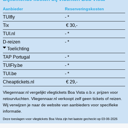
Aanbieder
Reserveringskosten
TUIfly
- *
Tix
€ 30,-
TUI.nl
- *
D-reizen
- *
Toelichting
TAP Portugal
- *
TUIFly.be
- *
TUI.be
- *
Cheaptickets.nl
€ 29,-
Vliegennaar.nl vergelijkt vliegtickets Boa Vista o.b.v. prijzen voor
retourvluchten. Vliegennaar.nl verkoopt zelf geen tickets of reizen.
Wij verwijzen je naar de website van aanbieders voor specifieke
informatie.
Deze toeslagen voor vliegtickets Boa Vista zijn het laatste gecheckt op 03-06-2026