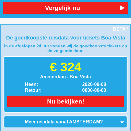
Vergelijk nu
BETA *
De goedkoopste reisdata voor tickets Boa Vista
In de afgelopen 24 uur vonden wij de goedkoopste tickets op
de volgende data:
€ 324
Amsterdam - Boa Vista
Heen:
2026-09-08
Retour:
0000-00-00
Nu bekijken!
Meer reisdata vanaf
AMSTERDAM
?