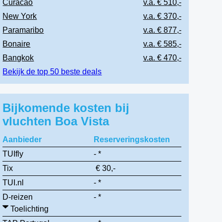
Curacao
v.a. € 510,-
New York
v.a. € 370,-
Paramaribo
v.a. € 877,-
Bonaire
v.a. € 585,-
Bangkok
v.a. € 470,-
Bekijk de top 50 beste deals
Bijkomende kosten bij
vluchten Boa Vista
Aanbieder
Reserveringskosten
TUIfly
- *
Tix
€ 30,-
TUI.nl
- *
D-reizen
- *
Toelichting