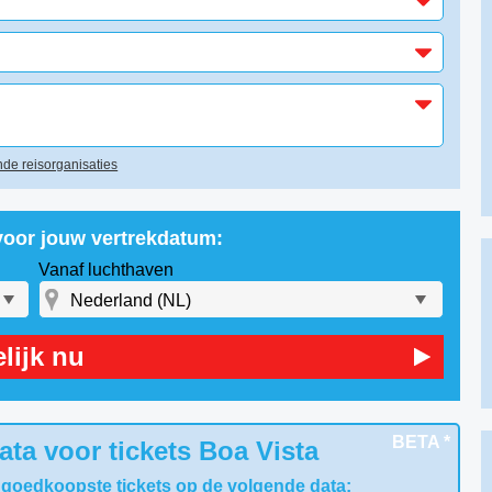
de reisorganisaties
 voor jouw vertrekdatum:
Vanaf luchthaven
lijk nu
BETA *
ta voor tickets Boa Vista
 goedkoopste tickets op de volgende data: