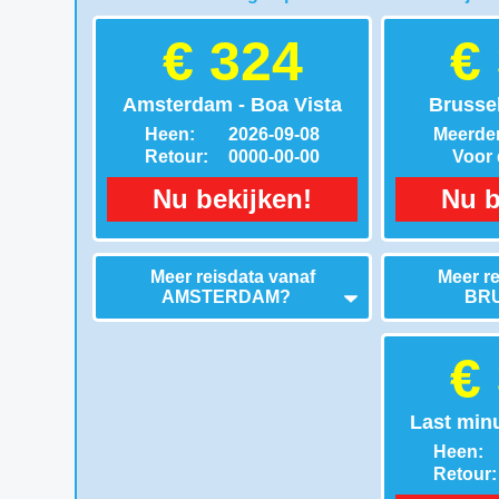
€ 324
€
Amsterdam - Boa Vista
Brussel
Heen:
2026-09-08
Meerder
Retour:
0000-00-00
Voor d
Nu bekijken!
Nu b
Meer reisdata vanaf
Meer re
AMSTERDAM
?
BR
€
Last minu
Heen:
Retour: