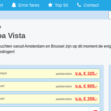
rt
Error fares
Top 50
Contact
a
oa Vista
luchten vanuit Amsterdam en Brussel zijn op dit moment de enig
edingen!
v.a. € 325,-
erdam
aanbevolen
v.a. € 905,-
ssel
aanbevolen
v.a. € 359,-
ssel
aanbevolen