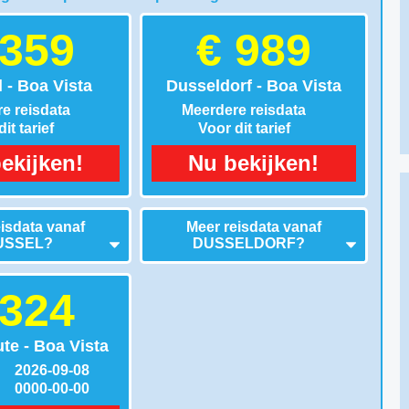
 359
€ 989
 - Boa Vista
Dusseldorf - Boa Vista
e reisdata
Meerdere reisdata
it tarief
Voor dit tarief
ekijken!
Nu bekijken!
isdata vanaf
Meer reisdata vanaf
USSEL
?
DUSSELDORF
?
 324
te - Boa Vista
2026-09-08
0000-00-00