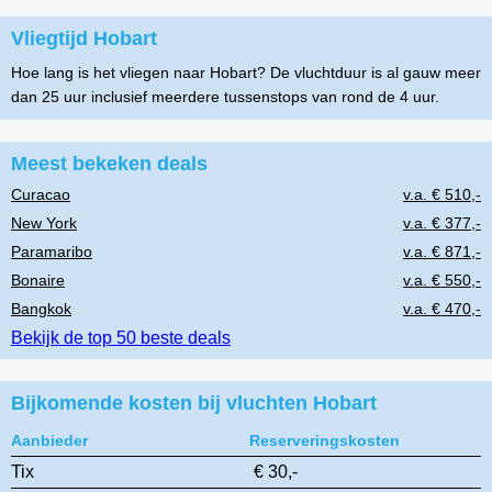
Vliegtijd Hobart
Hoe lang is het vliegen naar Hobart? De vluchtduur is al gauw meer
dan 25 uur inclusief meerdere tussenstops van rond de 4 uur.
Meest bekeken deals
Curacao
v.a. € 510,-
New York
v.a. € 377,-
Paramaribo
v.a. € 871,-
Bonaire
v.a. € 550,-
Bangkok
v.a. € 470,-
Bekijk de top 50 beste deals
Bijkomende kosten bij vluchten Hobart
Aanbieder
Reserveringskosten
Tix
€ 30,-