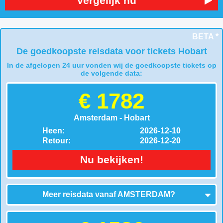
Vergelijk nu
BETA *
De goedkoopste reisdata voor tickets Hobart
In de afgelopen 24 uur vonden wij de goedkoopste tickets op
de volgende data:
€ 1782
Amsterdam - Hobart
Heen:
2026-12-10
Retour:
2026-12-20
Nu bekijken!
Meer reisdata vanaf
AMSTERDAM
?