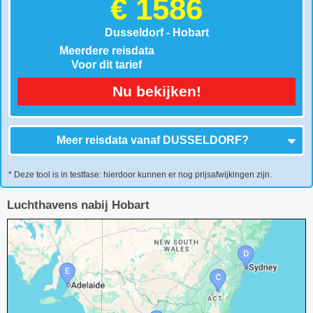
€ 1586
Dusseldorf - Hobart
Meerdere reisdata
Voor dit tarief
Nu bekijken!
Meer reisdata vanaf
DUSSELDORF
?
* Deze tool is in testfase: hierdoor kunnen er nog prijsafwijkingen zijn.
Luchthavens nabij Hobart