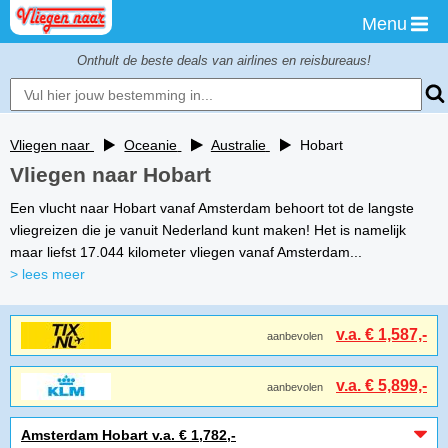
Menu
Onthult de beste deals van airlines en reisbureaus!
Vliegen naar
Oceanie
Australie
Hobart
Vliegen naar Hobart
Een vlucht naar Hobart vanaf Amsterdam behoort tot de langste
vliegreizen die je vanuit Nederland kunt maken! Het is namelijk
maar liefst 17.044 kilometer vliegen vanaf Amsterdam...
> lees meer
v.a. € 1,587,-
aanbevolen
v.a. € 5,899,-
aanbevolen
Amsterdam Hobart v.a. € 1,782,-