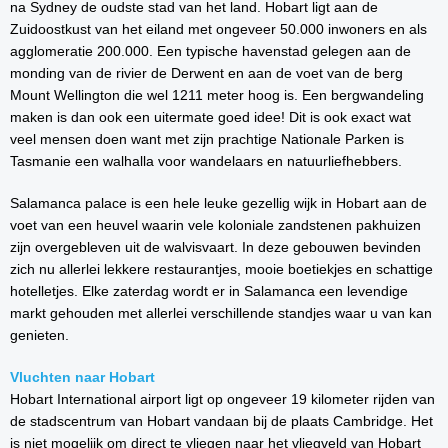
na Sydney de oudste stad van het land. Hobart ligt aan de
Zuidoostkust van het eiland met ongeveer 50.000 inwoners en als
agglomeratie 200.000. Een typische havenstad gelegen aan de
monding van de rivier de Derwent en aan de voet van de berg
Mount Wellington die wel 1211 meter hoog is. Een bergwandeling
maken is dan ook een uitermate goed idee! Dit is ook exact wat
veel mensen doen want met zijn prachtige Nationale Parken is
Tasmanie een walhalla voor wandelaars en natuurliefhebbers.
Salamanca palace is een hele leuke gezellig wijk in Hobart aan de
voet van een heuvel waarin vele koloniale zandstenen pakhuizen
zijn overgebleven uit de walvisvaart. In deze gebouwen bevinden
zich nu allerlei lekkere restaurantjes, mooie boetiekjes en schattige
hotelletjes. Elke zaterdag wordt er in Salamanca een levendige
markt gehouden met allerlei verschillende standjes waar u van kan
genieten.
Vluchten naar Hobart
Hobart International airport ligt op ongeveer 19 kilometer rijden van
de stadscentrum van Hobart vandaan bij de plaats Cambridge. Het
is niet mogelijk om direct te vliegen naar het vliegveld van Hobart