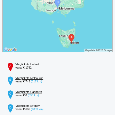
Vliegtickets Hobart
vanaf € 1782
Vliegtickets Melbourne
vanaf € 743
(617 km)
Vliegtickets Canberra
vanaf € 0
(850 km)
Vliegtickets Sydney
vanaf € 606
(1039 km)