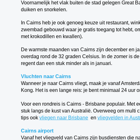
Voornamelijk het vlak buiten de stad gelegen Great Bar
duiken en snorkelen.
In Cairns heb je ook genoeg keuze uit restaurant, win
zwembad gebouwd waar je gratis toegang tot hebt, o
met krokodillen en kwallen).
De warmste maanden van Cairns zijn december en janu
overdag rond de 32 graden Celsius. In de zomer is d
regent dan een stuk minder als in januari.
Vluchten naar Cairns
Wanneer je naar Cairns vliegt, maak je vanaf Amsterd
Kong. Het is een lange reis: je bent minimaal 24 uur 
Voor een rondreis is Cairns - Brisbane populair. Met 
stuk langs de kust van Australië. Overweeg om multi c
tips ook
vliegen naar Brisbane
en
vliegvelden in Aust
Cairns airport
Vanaf het vliegveld van Cairns zijn busdiensten die n