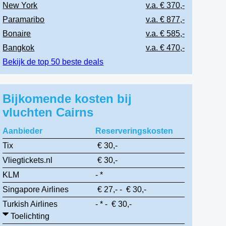
New York
v.a. € 370,-
Paramaribo
v.a. € 877,-
Bonaire
v.a. € 585,-
Bangkok
v.a. € 470,-
Bekijk de top 50 beste deals
Bijkomende kosten bij
vluchten Cairns
Aanbieder
Reserveringskosten
Tix
€ 30,-
Vliegtickets.nl
€ 30,-
KLM
- *
Singapore Airlines
€ 27,- - € 30,-
Turkish Airlines
- * - € 30,-
Toelichting