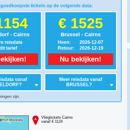
 goedkoopste tickets op de volgende data:
1154
€ 1525
orf - Cairns
Brussel - Cairns
e reisdata
Heen:
2026-12-07
it tarief
Retour:
2026-12-19
ekijken!
Nu bekijken!
isdata vanaf
Meer reisdata vanaf
ELDORF
?
BRUSSEL
?
kingen zijn.
Vliegtickets Cairns
vanaf € 1124