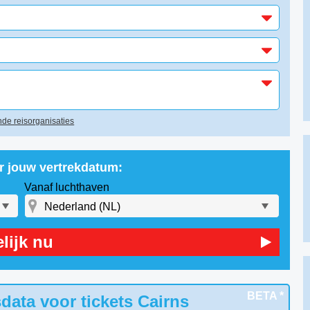
de reisorganisaties
or jouw vertrekdatum:
Vanaf luchthaven
lijk nu
BETA *
data voor tickets Cairns