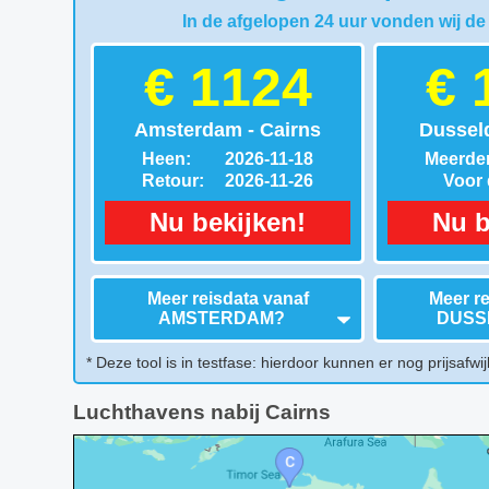
In de afgelopen 24 uur vonden wij de
€ 1124
€ 
Amsterdam - Cairns
Dusseld
Heen:
2026-11-18
Meerder
Retour:
2026-11-26
Voor d
Nu bekijken!
Nu b
Meer reisdata vanaf
Meer re
AMSTERDAM
?
DUSS
* Deze tool is in testfase: hierdoor kunnen er nog prijsafwij
Luchthavens nabij Cairns