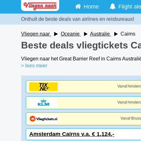
Home
Flight ale
Onthult de beste deals van airlines en reisbureaus!
Vliegen naar
Oceanie
Australie
Cairns
Beste deals vliegtickets C
Vliegen naar het Great Barrier Reef in Cairns Australi
> lees meer
Vanaf Amste
Vanaf Amste
Vanaf Bruss
Amsterdam Cairns v.a. € 1,124,-