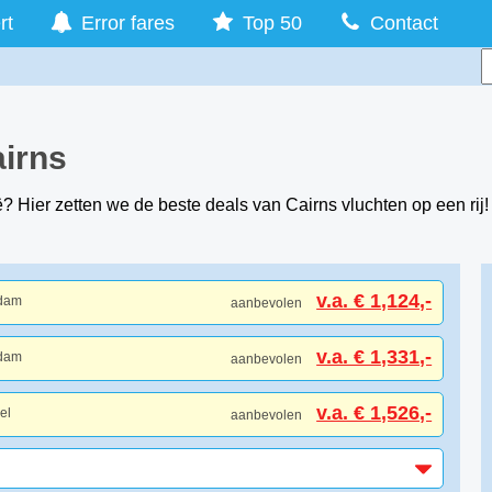
rt
Error fares
Top 50
Contact
airns
ë? Hier zetten we de beste deals van Cairns vluchten op een rij!
v.a. € 1,124,-
rdam
aanbevolen
v.a. € 1,331,-
rdam
aanbevolen
v.a. € 1,526,-
el
aanbevolen