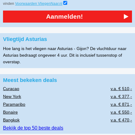
vinden
Voorwaarden VliegenNaar.nl
Aanmelden!
Vliegtijd Asturias
Hoe lang is het vliegen naar Asturias - Gijon? De vluchtduur naar
Asturias bedraagt ongeveer 4 uur. Dit is inclusief tussenstop of
overstap.
Meest bekeken deals
Curacao
v.a. € 510,-
New York
v.a. € 377,-
Paramaribo
v.a. € 871,-
Bonaire
v.a. € 550,-
Bangkok
v.a. € 470,-
Bekijk de top 50 beste deals