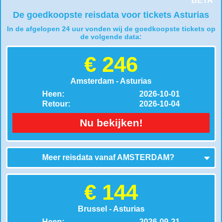
BETA *
De goedkoopste reisdata voor tickets Asturias
In de afgelopen 24 uur vonden wij de goedkoopste tickets op
de volgende data:
€ 246
Amsterdam - Asturias
Heen:
2026-10-01
Retour:
2026-10-04
Nu bekijken!
Meer reisdata vanaf
AMSTERDAM
?
€ 144
Brussel - Asturias
Heen:
2026-09-21