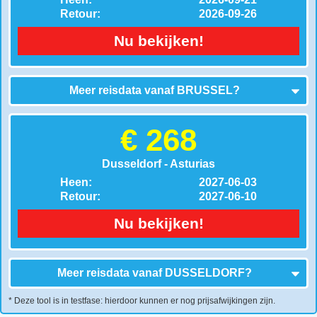
Retour:
2026-09-26
Nu bekijken!
Meer reisdata vanaf
BRUSSEL
?
€ 268
Dusseldorf - Asturias
Heen:
2027-06-03
Retour:
2027-06-10
Nu bekijken!
Meer reisdata vanaf
DUSSELDORF
?
* Deze tool is in testfase: hierdoor kunnen er nog prijsafwijkingen zijn.