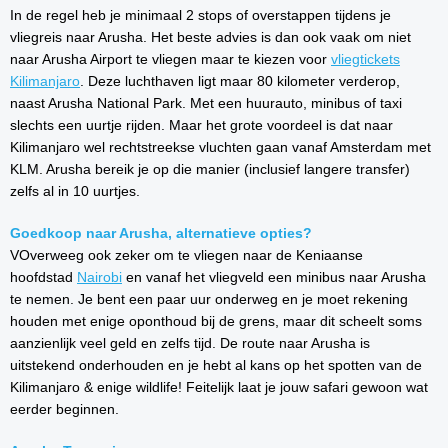
In de regel heb je minimaal 2 stops of overstappen tijdens je
vliegreis naar Arusha. Het beste advies is dan ook vaak om niet
naar Arusha Airport te vliegen maar te kiezen voor
vliegtickets
Kilimanjaro
. Deze luchthaven ligt maar 80 kilometer verderop,
naast Arusha National Park. Met een huurauto, minibus of taxi
slechts een uurtje rijden. Maar het grote voordeel is dat naar
Kilimanjaro wel rechtstreekse vluchten gaan vanaf Amsterdam met
KLM. Arusha bereik je op die manier (inclusief langere transfer)
zelfs al in 10 uurtjes.
Goedkoop naar Arusha, alternatieve opties?
VOverweeg ook zeker om te vliegen naar de Keniaanse
hoofdstad
Nairobi
en vanaf het vliegveld een minibus naar Arusha
te nemen. Je bent een paar uur onderweg en je moet rekening
houden met enige oponthoud bij de grens, maar dit scheelt soms
aanzienlijk veel geld en zelfs tijd. De route naar Arusha is
uitstekend onderhouden en je hebt al kans op het spotten van de
Kilimanjaro & enige wildlife! Feitelijk laat je jouw safari gewoon wat
eerder beginnen.