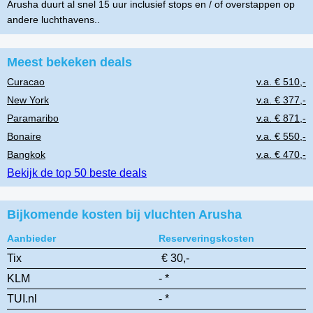
Arusha duurt al snel 15 uur inclusief stops en / of overstappen op
andere luchthavens..
Meest bekeken deals
Curacao
v.a. € 510,-
New York
v.a. € 377,-
Paramaribo
v.a. € 871,-
Bonaire
v.a. € 550,-
Bangkok
v.a. € 470,-
Bekijk de top 50 beste deals
Bijkomende kosten bij vluchten Arusha
Aanbieder
Reserveringskosten
Tix
€ 30,-
KLM
- *
TUI.nl
- *