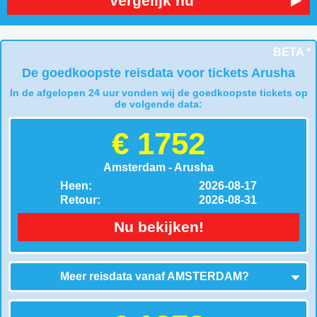
Vergelijk nu
BETA *
De goedkoopste reisdata voor tickets Arusha
In de afgelopen 24 uur vonden wij de goedkoopste tickets op
de volgende data:
€ 1752
Amsterdam - Arusha
Heen:
2026-08-17
Retour:
2026-08-31
Nu bekijken!
Meer reisdata vanaf
AMSTERDAM
?