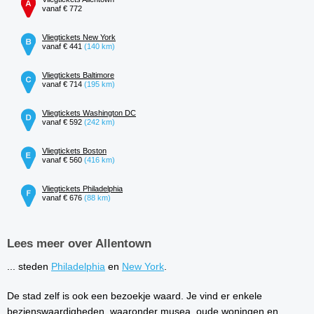
vanaf € 772
Vliegtickets New York
vanaf € 441
(140 km)
Vliegtickets Baltimore
vanaf € 714
(195 km)
Vliegtickets Washington DC
vanaf € 592
(242 km)
Vliegtickets Boston
vanaf € 560
(416 km)
Vliegtickets Philadelphia
vanaf € 676
(88 km)
Lees meer over Allentown
... steden
Philadelphia
en
New York
.
De stad zelf is ook een bezoekje waard. Je vind er enkele
bezienswaardigheden, waaronder musea, oude woningen en