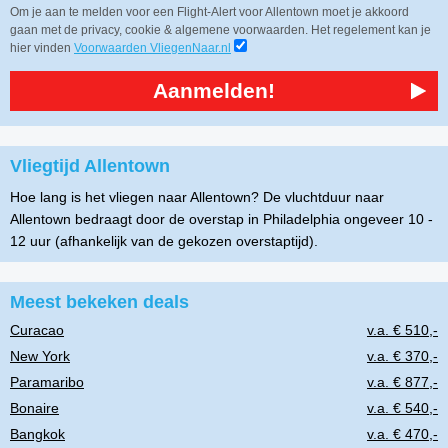
Om je aan te melden voor een Flight-Alert voor Allentown moet je akkoord
gaan met de privacy, cookie & algemene voorwaarden. Het regelement kan je
hier vinden
Voorwaarden VliegenNaar.nl
Aanmelden!
Vliegtijd Allentown
Hoe lang is het vliegen naar Allentown? De vluchtduur naar
Allentown bedraagt door de overstap in Philadelphia ongeveer 10 -
12 uur (afhankelijk van de gekozen overstaptijd).
Meest bekeken deals
Curacao
v.a. € 510,-
New York
v.a. € 370,-
Paramaribo
v.a. € 877,-
Bonaire
v.a. € 540,-
Bangkok
v.a. € 470,-