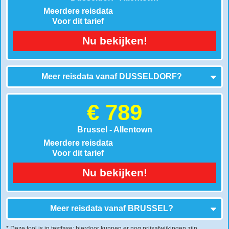
Meerdere reisdata
Voor dit tarief
Nu bekijken!
Meer reisdata vanaf
DUSSELDORF
?
€ 789
Brussel - Allentown
Meerdere reisdata
Voor dit tarief
Nu bekijken!
Meer reisdata vanaf
BRUSSEL
?
* Deze tool is in testfase: hierdoor kunnen er nog prijsafwijkingen zijn.