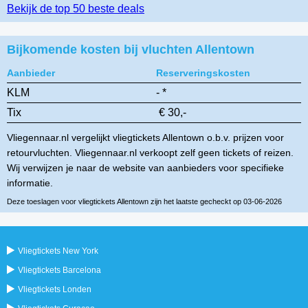
Bekijk de top 50 beste deals
Bijkomende kosten bij vluchten Allentown
Aanbieder
Reserveringskosten
KLM
- *
Tix
€ 30,-
Vliegennaar.nl vergelijkt vliegtickets Allentown o.b.v. prijzen voor
retourvluchten. Vliegennaar.nl verkoopt zelf geen tickets of reizen.
Wij verwijzen je naar de website van aanbieders voor specifieke
informatie.
Deze toeslagen voor vliegtickets Allentown zijn het laatste gecheckt op 03-06-2026
Vliegtickets New York
Vliegtickets Barcelona
Vliegtickets Londen