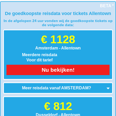
BETA *
De goedkoopste reisdata voor tickets Allentown
In de afgelopen 24 uur vonden wij de goedkoopste tickets op
de volgende data:
€ 1128
Amsterdam - Allentown
Meerdere reisdata
Voor dit tarief
Nu bekijken!
Meer reisdata vanaf
AMSTERDAM
?
€ 812
Dusseldorf - Allentown